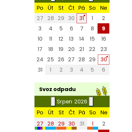
Po
Út
St
Čt
Pá
So
Ne
27
28
29
30
1
2
31
3
4
5
6
7
8
9
10
11
12
13
14
15
16
17
18
19
20
21
22
23
24
25
26
27
28
29
30
31
1
2
3
4
5
6
Svoz odpadu
Srpen
2026
Po
Út
St
Čt
Pá
So
Ne
27
28
29
30
31
1
2