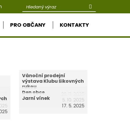
Hledaný výraz
h
rozšířené vyhledávání
PRO OBČANY
KONTAKTY
Vánoční prodejní
výstava Klubu šikovných
rukou
Den obce
2025
29. 11. 2025
Jarní vínek
ých
 2025
5. 10. 2025
2025
17. 5. 2025
2025