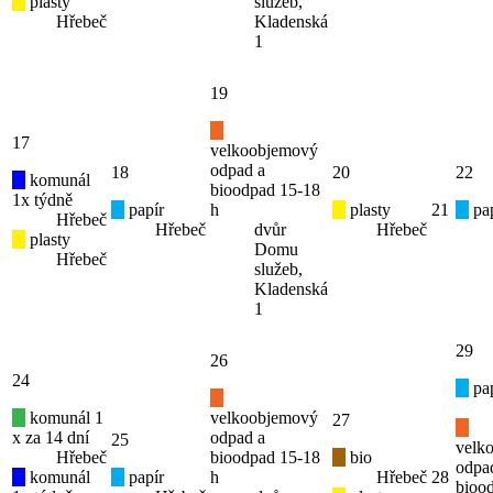
plasty
služeb,
Hřebeč
Kladenská
1
19
17
velkoobjemový
odpad a
18
20
22
komunál
bioodpad 15-18
1x týdně
papír
h
plasty
21
pap
Hřebeč
Hřebeč
dvůr
Hřebeč
plasty
Domu
Hřebeč
služeb,
Kladenská
1
29
26
24
pap
komunál 1
velkoobjemový
27
x za 14 dní
odpad a
25
velk
Hřebeč
bioodpad 15-18
bio
odpa
komunál
papír
h
Hřebeč
28
bioo