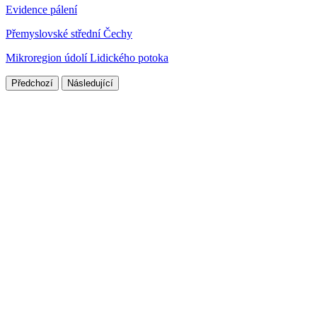
Evidence pálení
Přemyslovské střední Čechy
Mikroregion údolí Lidického potoka
Předchozí
Následující