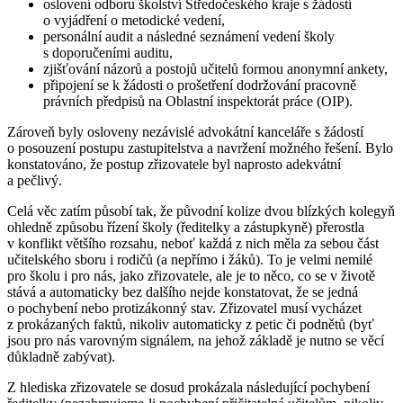
oslovení odboru školství Středočeského kraje s žádostí
o vyjádření o metodické vedení,
personální audit a následné seznámení vedení školy
s doporučeními auditu,
zjišťování názorů a postojů učitelů formou anonymní ankety,
připojení se k žádosti o prošetření dodržování pracovně
právních předpisů na Oblastní inspektorát práce (OIP).
Zároveň byly osloveny nezávislé advokátní kanceláře s žádostí
o posouzení postupu zastupitelstva a navržení možného řešení. Bylo
konstatováno, že postup zřizovatele byl naprosto adekvátní
a pečlivý.
Celá věc zatím působí tak, že původní kolize dvou blízkých kolegyň
ohledně způsobu řízení školy (ředitelky a zástupkyně) přerostla
v konflikt většího rozsahu, neboť každá z nich měla za sebou část
učitelského sboru i rodičů (a nepřímo i žáků). To je velmi nemilé
pro školu i pro nás, jako zřizovatele, ale je to něco, co se v životě
stává a automaticky bez dalšího nejde konstatovat, že se jedná
o pochybení nebo protizákonný stav. Zřizovatel musí vycházet
z prokázaných faktů, nikoliv automaticky z petic či podnětů (byť
jsou pro nás varovným signálem, na jehož základě je nutno se věcí
důkladně zabývat).
Z hlediska zřizovatele se dosud prokázala následující pochybení