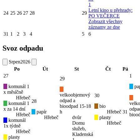
1
Letní kino u přehrady:
24
25
26
27
28
29
PO VEČERCE
Zobrazit všechny
záznamy ze dne
31
1
2
3
4
5
6
Svoz odpadu
Srpen
2026
Po
Út
St
Čt
Pá
27
1
29
komunál 1
pap
x měsíčně
velkoobjemový
30
Hřebeč
odpad a
28
komunál 1
velk
bioodpad 15-18
bio
x za 14 dní
odpa
papír
h
Hřebeč
31
Hřebeč
bioo
Hřebeč
dvůr
plasty
komunál
Domu
Hřebeč
1x týdně
služeb,
Hřebeč
Kladenská
plasty
1