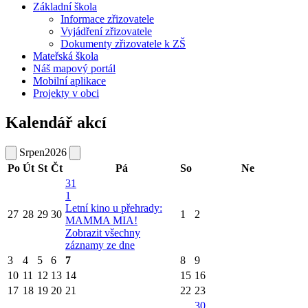
Základní škola
Informace zřizovatele
Vyjádření zřizovatele
Dokumenty zřizovatele k ZŠ
Mateřská škola
Náš mapový portál
Mobilní aplikace
Projekty v obci
Kalendář akcí
Srpen
2026
Po
Út
St
Čt
Pá
So
Ne
31
1
Letní kino u přehrady:
27
28
29
30
1
2
MAMMA MIA!
Zobrazit všechny
záznamy ze dne
3
4
5
6
7
8
9
10
11
12
13
14
15
16
17
18
19
20
21
22
23
30