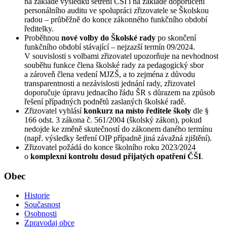
na základě výsledků šetření ČŠI i na základě doporučení
personálního auditu ve spolupráci zřizovatele se Školskou
radou – průběžně do konce zákonného funkčního období
ředitelky.
Proběhnou
nové volby do Školské rady
po skončení
funkčního období stávající – nejzazší termín 09/2024.
V souvislosti s volbami zřizovatel upozorňuje na nevhodnost
souběhu funkce člena školské rady za pedagogický sbor
a zároveň člena vedení MJZŠ, a to zejména z důvodu
transparentnosti a nezávislosti jednání rady, zřizovatel
doporučuje úpravu jednacího řádu ŠR s důrazem na způsob
řešení případných podnětů zaslaných školské radě.
Zřizovatel vyhlásí
konkurz na místo ředitele školy
dle §
166 odst. 3 zákona č. 561/2004 (školský zákon), pokud
nedojde ke změně skutečností do zákonem daného termínu
(např. výsledky šetření OIP případně jiná závažná zjištění).
Zřizovatel požádá do konce školního roku 2023/2024
o
komplexní kontrolu dosud přijatých opatření ČŠI
.
Obec
Historie
Současnost
Osobnosti
Zpravodaj obce