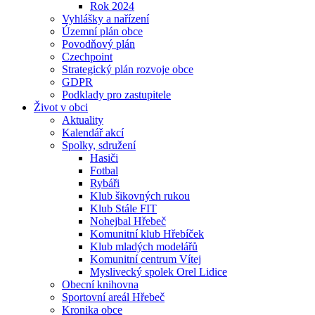
Rok 2024
Vyhlášky a nařízení
Územní plán obce
Povodňový plán
Czechpoint
Strategický plán rozvoje obce
GDPR
Podklady pro zastupitele
Život v obci
Aktuality
Kalendář akcí
Spolky, sdružení
Hasiči
Fotbal
Rybáři
Klub šikovných rukou
Klub Stále FIT
Nohejbal Hřebeč
Komunitní klub Hřebíček
Klub mladých modelářů
Komunitní centrum Vítej
Myslivecký spolek Orel Lidice
Obecní knihovna
Sportovní areál Hřebeč
Kronika obce