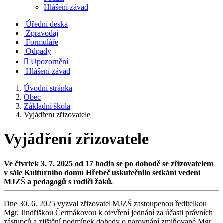
Hlášení závad
Úřední deska
Zpravodaj
Formuláře
Odpady

Upozornění
Hlášení závad
Úvodní stránka
Obec
Základní škola
Vyjádření zřizovatele
Vyjádření zřizovatele
Ve čtvrtek 3. 7. 2025 od 17 hodin se po dohodě se zřizovatelem
v sále Kulturního domu Hřebeč uskutečnilo setkání vedení
MJZŠ a pedagogů s rodiči žáků.
Dne 30. 6. 2025 vyzval zřizovatel MJZŠ zastoupenou ředitelkou
Mgr. Jindřiškou Čermákovou k otevření jednání za účasti právních
zástupců a zjištění podmínek dohody o narovnání zmiňované Mgr.