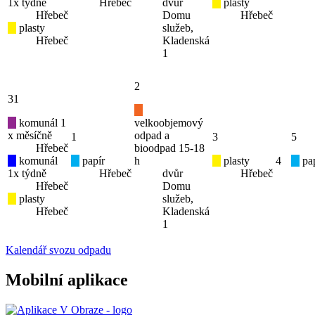
1x týdně
Hřebeč
dvůr
plasty
Hřebeč
Domu
Hřebeč
plasty
služeb,
Hřebeč
Kladenská
1
2
31
komunál 1
velkoobjemový
x měsíčně
odpad a
1
3
5
Hřebeč
bioodpad 15-18
komunál
papír
h
plasty
4
pap
1x týdně
Hřebeč
dvůr
Hřebeč
Hřebeč
Domu
plasty
služeb,
Hřebeč
Kladenská
1
Kalendář svozu odpadu
Mobilní aplikace