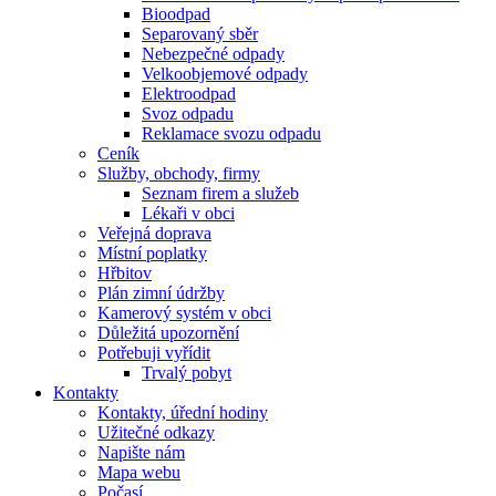
Bioodpad
Separovaný sběr
Nebezpečné odpady
Velkoobjemové odpady
Elektroodpad
Svoz odpadu
Reklamace svozu odpadu
Ceník
Služby, obchody, firmy
Seznam firem a služeb
Lékaři v obci
Veřejná doprava
Místní poplatky
Hřbitov
Plán zimní údržby
Kamerový systém v obci
Důležitá upozornění
Potřebuji vyřídit
Trvalý pobyt
Kontakty
Kontakty, úřední hodiny
Užitečné odkazy
Napište nám
Mapa webu
Počasí