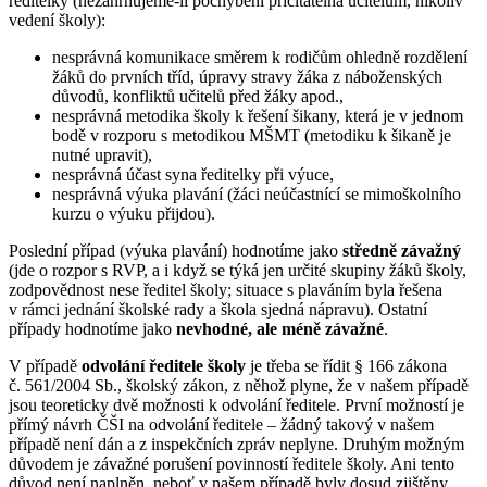
ředitelky (nezahrnujeme-li pochybení přičitatelná učitelům, nikoliv
vedení školy):
nesprávná komunikace směrem k rodičům ohledně rozdělení
žáků do prvních tříd, úpravy stravy žáka z náboženských
důvodů, konfliktů učitelů před žáky apod.,
nesprávná metodika školy k řešení šikany, která je v jednom
bodě v rozporu s metodikou MŠMT (metodiku k šikaně je
nutné upravit),
nesprávná účast syna ředitelky při výuce,
nesprávná výuka plavání (žáci neúčastnící se mimoškolního
kurzu o výuku přijdou).
Poslední případ (výuka plavání) hodnotíme jako
středně závažný
(jde o rozpor s RVP, a i když se týká jen určité skupiny žáků školy,
zodpovědnost nese ředitel školy; situace s plaváním byla řešena
v rámci jednání školské rady a škola sjedná nápravu). Ostatní
případy hodnotíme jako
nevhodné, ale méně závažné
.
V případě
odvolání ředitele školy
je třeba se řídit § 166 zákona
č. 561/2004 Sb., školský zákon, z něhož plyne, že v našem případě
jsou teoreticky dvě možnosti k odvolání ředitele. První možností je
přímý návrh ČŠI na odvolání ředitele – žádný takový v našem
případě není dán a z inspekčních zpráv neplyne. Druhým možným
důvodem je závažné porušení povinností ředitele školy. Ani tento
důvod není naplněn, neboť v našem případě byly dosud zjištěny