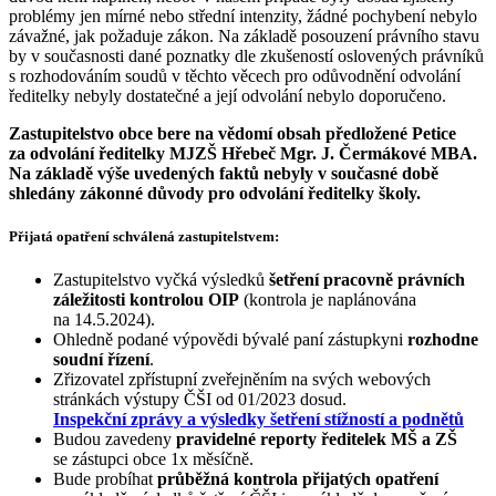
problémy jen mírné nebo střední intenzity, žádné pochybení nebylo
závažné, jak požaduje zákon. Na základě posouzení právního stavu
by v současnosti dané poznatky dle zkušeností oslovených právníků
s rozhodováním soudů v těchto věcech pro odůvodnění odvolání
ředitelky nebyly dostatečné a její odvolání nebylo doporučeno.
Zastupitelstvo obce bere na vědomí obsah předložené Petice
za odvolání ředitelky MJZŠ Hřebeč Mgr. J. Čermákové MBA.
Na základě výše uvedených faktů nebyly v současné době
shledány zákonné důvody pro odvolání ředitelky školy.
Přijatá opatření schválená zastupitelstvem:
Zastupitelstvo vyčká výsledků
šetření pracovně právních
záležitosti kontrolou OIP
(kontrola je naplánována
na 14.5.2024).
Ohledně podané výpovědi bývalé paní zástupkyni
rozhodne
soudní řízení
.
Zřizovatel zpřístupní zveřejněním na svých webových
stránkách výstupy ČŠI od 01/2023 dosud.
Inspekční zprávy a výsledky šetření stížností a podnětů
Budou zavedeny
pravidelné reporty ředitelek MŠ a ZŠ
se zástupci obce 1x měsíčně.
Bude probíhat
průběžná kontrola přijatých opatření