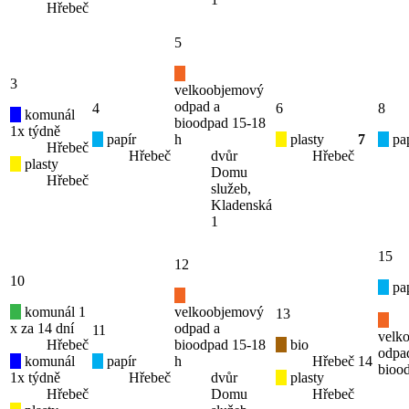
Hřebeč
5
3
velkoobjemový
odpad a
4
6
8
komunál
bioodpad 15-18
1x týdně
papír
h
plasty
7
pap
Hřebeč
Hřebeč
dvůr
Hřebeč
plasty
Domu
Hřebeč
služeb,
Kladenská
1
15
12
10
pap
komunál 1
velkoobjemový
13
x za 14 dní
odpad a
11
velk
Hřebeč
bioodpad 15-18
bio
odpa
komunál
papír
h
Hřebeč
14
bioo
1x týdně
Hřebeč
dvůr
plasty
Hřebeč
Domu
Hřebeč