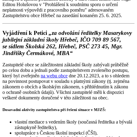
Editou Holušovou v "Prohlášení k soudnímu sporu o určení
neplatnosti výpovědi z pracovního poměru" adresovaném
Zastupitelstvu obce Hřebeč na zasedání konaném 25. 6. 2025.
Vyjádření k Petici
„za odvolání ředitelky Masarykovy
jubilejní základní školy Hřebeč, IČO 709 89 567,
se sídlem Školská 262, Hřebeč, PSČ 273 45, Mgr.
Jindřišky Čermákové, MBA“
Zastupitelé obce se záležitostmi základní školy zabývali průběžně
po celou dobu a jednali podle zastupitelstvem zvoleného postupu,
který byl zveřejněn
na webu obce
dne 20.12.2023, a to s ohledem
na povinnost postupovat v souladu s platnými zákony (tj. zejména
zákonem o obcích a školským zákonem, s přihlédnutím k zákonu
o ochraně osobních údajů). Všichni zastupitelé měli k dispozici
veškeré dokumenty doručené v této záležitosti na obec.
Dosavadní aktivity zastupitelstva při řešení situace v MJZŠ:
vlastní mediace s vedením školy (současná ředitelka a bývalá
zástupkyně ředitelky),
spolupráce s Českou školní inspekcí (ČŠI),