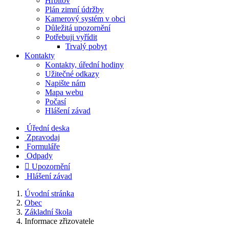
Hřbitov
Plán zimní údržby
Kamerový systém v obci
Důležitá upozornění
Potřebuji vyřídit
Trvalý pobyt
Kontakty
Kontakty, úřední hodiny
Užitečné odkazy
Napište nám
Mapa webu
Počasí
Hlášení závad
Úřední deska
Zpravodaj
Formuláře
Odpady

Upozornění
Hlášení závad
Úvodní stránka
Obec
Základní škola
Informace zřizovatele