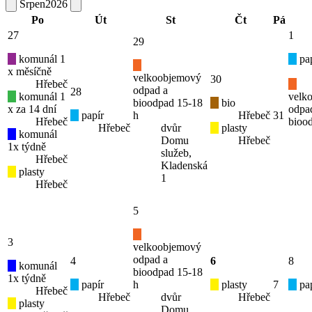
Srpen
2026
Po
Út
St
Čt
Pá
27
1
29
komunál 1
pap
x měsíčně
velkoobjemový
30
Hřebeč
odpad a
28
komunál 1
velk
bioodpad 15-18
bio
x za 14 dní
odpa
papír
h
Hřebeč
31
Hřebeč
bioo
Hřebeč
dvůr
plasty
komunál
Domu
Hřebeč
1x týdně
služeb,
Hřebeč
Kladenská
plasty
1
Hřebeč
5
3
velkoobjemový
odpad a
4
6
8
komunál
bioodpad 15-18
1x týdně
papír
h
plasty
7
pap
Hřebeč
Hřebeč
dvůr
Hřebeč
plasty
Domu