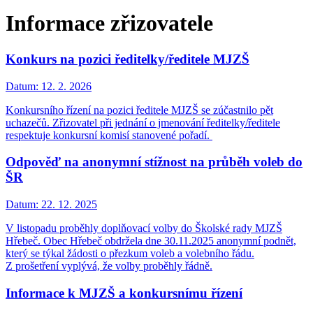
Informace zřizovatele
Konkurs na pozici ředitelky/ředitele MJZŠ
Datum:
12. 2. 2026
Konkursního řízení na pozici ředitele MJZŠ se zúčastnilo pět
uchazečů. Zřizovatel při jednání o jmenování ředitelky/ředitele
respektuje konkursní komisí stanovené pořadí.
Odpověď na anonymní stížnost na průběh voleb do
ŠR
Datum:
22. 12. 2025
V listopadu proběhly doplňovací volby do Školské rady MJZŠ
Hřebeč. Obec Hřebeč obdržela dne 30.11.2025 anonymní podnět,
který se týkal žádosti o přezkum voleb a volebního řádu.
Z prošetření vyplývá, že volby proběhly řádně.
Informace k MJZŠ a konkursnímu řízení