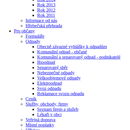
Rok 2013
Rok 2012
Rok 2011
Informace od nás
Hřebečská přehrada
Pro občany
Formuláře
Odpady
Obecně závazné vyhlášky k odpadům
Komunální odpad - občané
Komunální a separovaný odpad - podnikatelé
Bioodpad
Separovaný sběr
Nebezpečné odpady
Velkoobjemové odpady
Elektroodpad
Svoz odpadu
Reklamace svozu odpadu
Ceník
Služby, obchody, firmy
Seznam firem a služeb
Lékaři v obci
Veřejná doprava
Místní poplatky