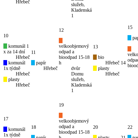
Hřebeč
služeb,
Kladenská
1
15
12
10
pap
komunál 1
velkoobjemový
13
x za 14 dní
odpad a
11
velk
Hřebeč
bioodpad 15-18
bio
odpa
komunál
papír
h
Hřebeč
14
bioo
1x týdně
Hřebeč
dvůr
plasty
Hřebeč
Domu
Hřebeč
plasty
služeb,
Hřebeč
Kladenská
1
19
17
velkoobjemový
odpad a
18
20
22
komunál
bioodpad 15-18
1x týdně
papír
h
plasty
21
pap