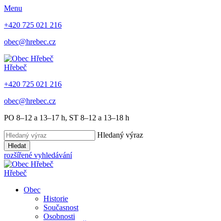
Menu
+420 725 021 216
obec@hrebec.cz
Hřebeč
+420 725 021 216
obec@hrebec.cz
PO 8–12 a 13–17 h, ST 8–12 a 13–18 h
Hledaný výraz
Hledat
rozšířené vyhledávání
Hřebeč
Obec
Historie
Současnost
Osobnosti