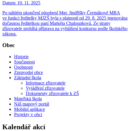
Datum:
10. 11. 2025
Po náhlém ukončení působení Mgr. Jindřišky Čermákové MBA
ve funkci ředitelky MJZŠ byla s platností od 29. 8. 2025 jmenována
dočasnou ředitelkou paní Markéta Chaloupková. Ze strany
zřizovatele probíhá příprava na vyhlášení konkursu podle školského
zákona.
Obec
Historie
Současnost
Osobnosti
Zpravodaj obce
Základní škola
Informace zřizovatele
Vyjádření zřizovatele
Dokumenty zřizovatele k ZŠ
Mateřská škola
Náš mapový portál
Mobilní aplikace
Projekty v obci
Kalendář akcí