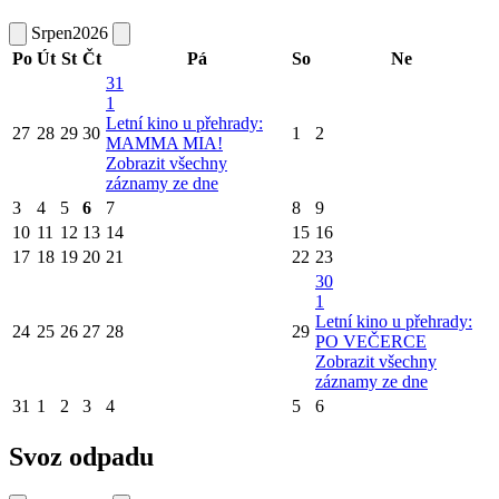
Srpen
2026
Po
Út
St
Čt
Pá
So
Ne
31
1
Letní kino u přehrady:
27
28
29
30
1
2
MAMMA MIA!
Zobrazit všechny
záznamy ze dne
3
4
5
6
7
8
9
10
11
12
13
14
15
16
17
18
19
20
21
22
23
30
1
Letní kino u přehrady:
24
25
26
27
28
29
PO VEČERCE
Zobrazit všechny
záznamy ze dne
31
1
2
3
4
5
6
Svoz odpadu