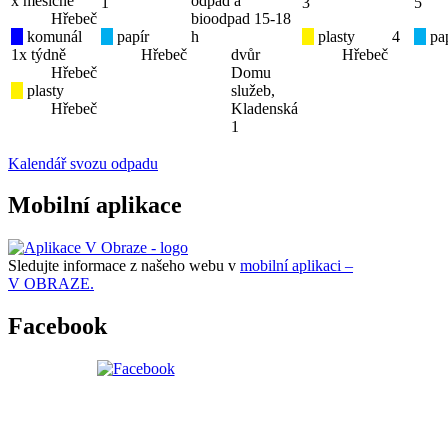
x měsíčně
odpad a
1
3
5
Hřebeč
bioodpad 15-18
komunál
papír
h
plasty
4
pap
1x týdně
Hřebeč
dvůr
Hřebeč
Hřebeč
Domu
plasty
služeb,
Hřebeč
Kladenská
1
Kalendář svozu odpadu
Mobilní aplikace
Sledujte informace z našeho webu v
mobilní aplikaci –
V OBRAZE.
Facebook