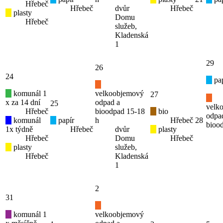
Hřebeč
Hřebeč
dvůr
Hřebeč
plasty
Domu
Hřebeč
služeb,
Kladenská
1
29
26
24
pap
komunál 1
velkoobjemový
27
x za 14 dní
odpad a
25
velk
Hřebeč
bioodpad 15-18
bio
odpa
komunál
papír
h
Hřebeč
28
bioo
1x týdně
Hřebeč
dvůr
plasty
Hřebeč
Domu
Hřebeč
plasty
služeb,
Hřebeč
Kladenská
1
2
31
komunál 1
velkoobjemový