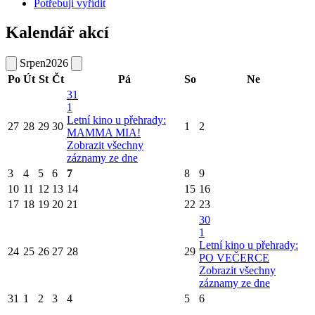
Potřebuji vyřídit
Kalendář akcí
Srpen
2026
Po
Út
St
Čt
Pá
So
Ne
31
1
Letní kino u přehrady:
27
28
29
30
1
2
MAMMA MIA!
Zobrazit všechny
záznamy ze dne
3
4
5
6
7
8
9
10
11
12
13
14
15
16
17
18
19
20
21
22
23
30
1
Letní kino u přehrady:
24
25
26
27
28
29
PO VEČERCE
Zobrazit všechny
záznamy ze dne
31
1
2
3
4
5
6