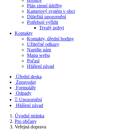
Hřbitov
Plán zimní údržby
Kamerový systém v obci
Důležitá upozornění
Potřebuji vyřídit
Trvalý pobyt
Kontakty
Kontakty, úřední hodiny
Užitečné odkazy
Napište nám
Mapa webu
Počasí
Hlášení závad
Úřední deska
Zpravodaj
Formuláře
Odpady

Upozornění
Hlášení závad
Úvodní stránka
Pro občany
Veřejná doprava