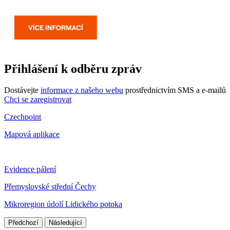
Přihlášení k odběru zpráv
Dostávejte
informace z našeho webu
prostřednictvím SMS a e-mailů
Chci se zaregistrovat
Czechpoint
Mapová aplikace
Evidence pálení
Přemyslovské střední Čechy
Mikroregion údolí Lidického potoka
Předchozí
Následující