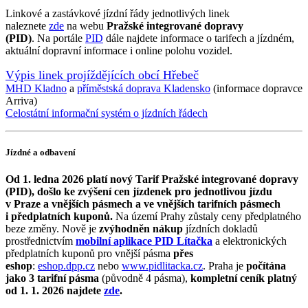
Linkové a zastávkové jízdní řády jednotlivých linek
naleznete
zde
na webu
Pražské integrované dopravy
(PID)
. Na portále
PID
dále najdete informace o tarifech a jízdném,
aktuální dopravní informace i online polohu vozidel.
Výpis linek projíždějících obcí Hřebeč
MHD Kladno
a
příměstská doprava Kladensko
(informace dopravce
Arriva)
Celostátní informační systém o jízdních řádech
Jízdné a odbavení
Od 1. ledna 2026 platí nový Tarif Pražské integrované dopravy
(PID), došlo ke zvýšení cen jízdenek pro jednotlivou jízdu
v Praze a vnějších pásmech a ve vnějších tarifních pásmech
i předplatních kuponů.
Na území Prahy zůstaly ceny předplatného
beze změny. Nově je
zvýhodněn nákup
jízdních dokladů
prostřednictvím
mobilní aplikace PID Lítačka
a elektronických
předplatních kuponů pro vnější pásma
přes
eshop
:
eshop.dpp.cz
nebo
www.pidlitacka.cz
. Praha je
počítána
jako 3 tarifní pásma
(původně 4 pásma),
kompletní ceník platný
od 1. 1. 2026 najdete
zde
.