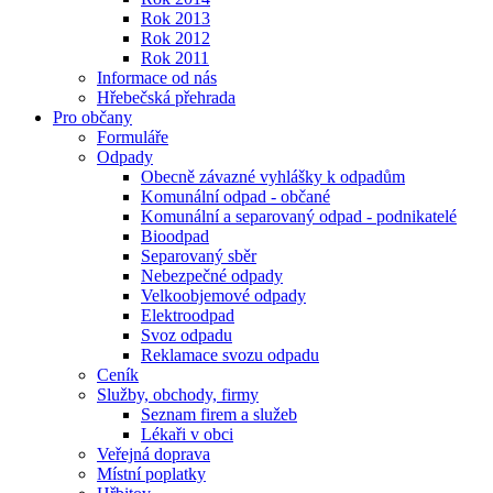
Rok 2013
Rok 2012
Rok 2011
Informace od nás
Hřebečská přehrada
Pro občany
Formuláře
Odpady
Obecně závazné vyhlášky k odpadům
Komunální odpad - občané
Komunální a separovaný odpad - podnikatelé
Bioodpad
Separovaný sběr
Nebezpečné odpady
Velkoobjemové odpady
Elektroodpad
Svoz odpadu
Reklamace svozu odpadu
Ceník
Služby, obchody, firmy
Seznam firem a služeb
Lékaři v obci
Veřejná doprava
Místní poplatky