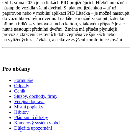
Od 1. srpna 2025 je na linkách PID projíždějících Hřebčí umožněn
nástup do vozidla všemi dveřmi. S platnou jízdenkou – ať už
papírovou nebo v mobilní aplikaci PID Lítačka – je možné nastoupit
do vozu libovolnými dveřmi. I nadále je možné zakoupit jízdenku
přímo u řidiče – v hotovosti nebo kartou, v takovém případě je ale
nutné nastoupit předními dveřmi. Změna má přinést plynulejší
provoz a zkrácení cestovních dob, zejména ve špičkách nebo
na vytížených zastávkách, a celkové zvýšení komfortu cestování.
Pro občany
Formuláře
Odpady
Ceník
Služby, obchody, firmy
Veřejná doprava
Místní poplatky
Hřbitov
Plán zimní údržby
Kamerový systém v obci
Důležitá upozornění