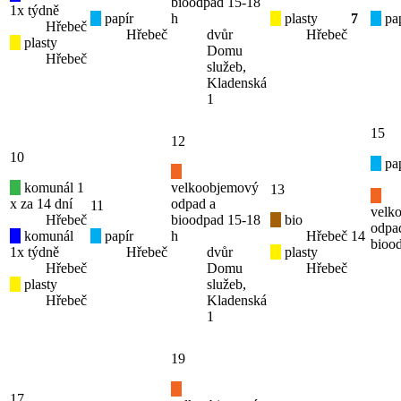
bioodpad 15-18
1x týdně
papír
h
plasty
7
pap
Hřebeč
Hřebeč
dvůr
Hřebeč
plasty
Domu
Hřebeč
služeb,
Kladenská
1
15
12
10
pap
komunál 1
velkoobjemový
13
x za 14 dní
odpad a
11
velk
Hřebeč
bioodpad 15-18
bio
odpa
komunál
papír
h
Hřebeč
14
bioo
1x týdně
Hřebeč
dvůr
plasty
Hřebeč
Domu
Hřebeč
plasty
služeb,
Hřebeč
Kladenská
1
19
17