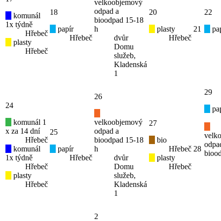
velkoobjemový
odpad a
18
20
22
komunál
bioodpad 15-18
1x týdně
papír
h
plasty
21
pap
Hřebeč
Hřebeč
dvůr
Hřebeč
plasty
Domu
Hřebeč
služeb,
Kladenská
1
29
26
24
pap
komunál 1
velkoobjemový
27
x za 14 dní
odpad a
25
velk
Hřebeč
bioodpad 15-18
bio
odpa
komunál
papír
h
Hřebeč
28
bioo
1x týdně
Hřebeč
dvůr
plasty
Hřebeč
Domu
Hřebeč
plasty
služeb,
Hřebeč
Kladenská
1
2