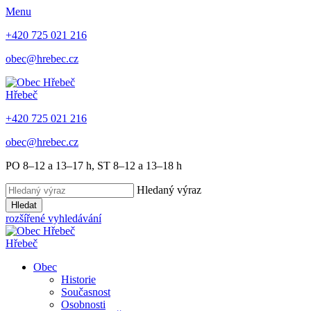
Menu
+420 725 021 216
obec@hrebec.cz
Hřebeč
+420 725 021 216
obec@hrebec.cz
PO 8–12 a 13–17 h, ST 8–12 a 13–18 h
Hledaný výraz
Hledat
rozšířené vyhledávání
Hřebeč
Obec
Historie
Současnost
Osobnosti