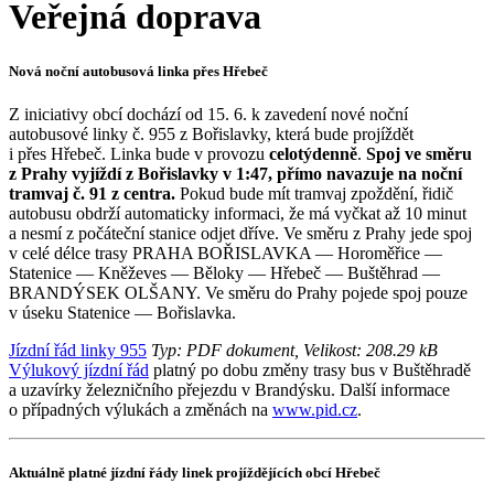
Veřejná doprava
Nová noční autobusová linka přes Hřebeč
Z iniciativy obcí dochází od 15. 6. k zavedení nové noční
autobusové linky č. 955 z Bořislavky, která bude projíždět
i přes Hřebeč. Linka bude v provozu
celotýdenně
.
Spoj ve směru
z Prahy vyjíždí z Bořislavky v 1:47, přímo navazuje na noční
tramvaj č. 91 z centra.
Pokud bude mít tramvaj zpoždění, řidič
autobusu obdrží automaticky informaci, že má vyčkat až 10 minut
a nesmí z počáteční stanice odjet dříve. Ve směru z Prahy jede spoj
v celé délce trasy PRAHA BOŘISLAVKA — Horoměřice —
Statenice — Kněževes — Běloky — Hřebeč — Buštěhrad —
BRANDÝSEK OLŠANY. Ve směru do Prahy pojede spoj pouze
v úseku Statenice — Bořislavka.
Jízdní řád linky 955
Typ: PDF dokument, Velikost: 208.29 kB
Výlukový jízdní řád
platný po dobu změny trasy bus v Buštěhradě
a uzavírky železničního přejezdu v Brandýsku. Další informace
o případných výlukách a změnách na
www.pid.cz
.
Aktuálně platné jízdní řády linek projíždějících obcí Hřebeč