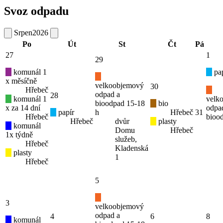
Svoz odpadu
Srpen
2026
Po
Út
St
Čt
Pá
27
1
29
komunál 1
pap
x měsíčně
velkoobjemový
30
Hřebeč
odpad a
28
komunál 1
velk
bioodpad 15-18
bio
x za 14 dní
odpa
papír
h
Hřebeč
31
Hřebeč
bioo
Hřebeč
dvůr
plasty
komunál
Domu
Hřebeč
1x týdně
služeb,
Hřebeč
Kladenská
plasty
1
Hřebeč
5
3
velkoobjemový
odpad a
4
6
8
komunál