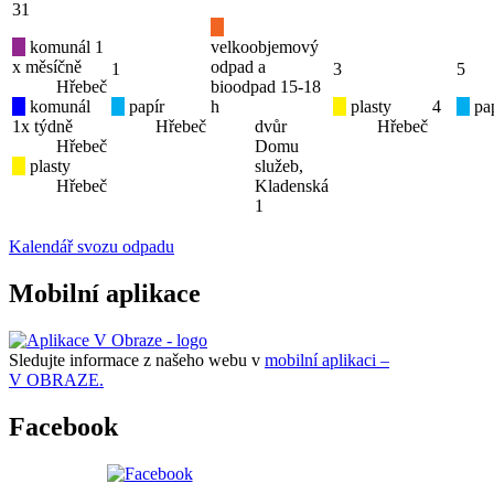
31
komunál 1
velkoobjemový
x měsíčně
odpad a
1
3
5
Hřebeč
bioodpad 15-18
komunál
papír
h
plasty
4
pap
1x týdně
Hřebeč
dvůr
Hřebeč
Hřebeč
Domu
plasty
služeb,
Hřebeč
Kladenská
1
Kalendář svozu odpadu
Mobilní aplikace
Sledujte informace z našeho webu v
mobilní aplikaci –
V OBRAZE.
Facebook