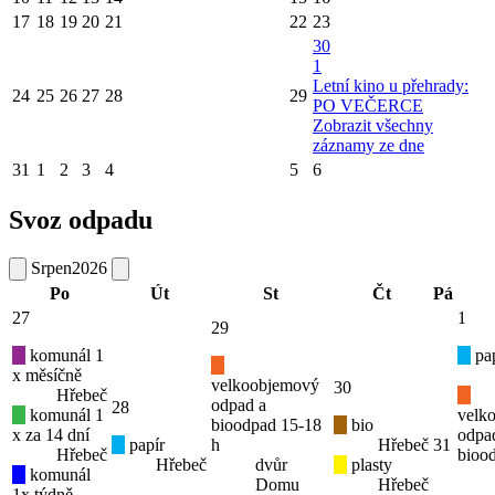
17
18
19
20
21
22
23
30
1
Letní kino u přehrady:
24
25
26
27
28
29
PO VEČERCE
Zobrazit všechny
záznamy ze dne
31
1
2
3
4
5
6
Svoz odpadu
Srpen
2026
Po
Út
St
Čt
Pá
27
1
29
komunál 1
pap
x měsíčně
velkoobjemový
30
Hřebeč
odpad a
28
komunál 1
velk
bioodpad 15-18
bio
x za 14 dní
odpa
papír
h
Hřebeč
31
Hřebeč
bioo
Hřebeč
dvůr
plasty
komunál
Domu
Hřebeč
1x týdně