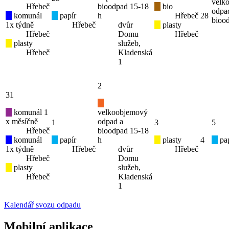
velk
Hřebeč
bioodpad 15-18
bio
odpa
komunál
papír
h
Hřebeč
28
bioo
1x týdně
Hřebeč
dvůr
plasty
Hřebeč
Domu
Hřebeč
plasty
služeb,
Hřebeč
Kladenská
1
2
31
komunál 1
velkoobjemový
x měsíčně
odpad a
1
3
5
Hřebeč
bioodpad 15-18
komunál
papír
h
plasty
4
pap
1x týdně
Hřebeč
dvůr
Hřebeč
Hřebeč
Domu
plasty
služeb,
Hřebeč
Kladenská
1
Kalendář svozu odpadu
Mobilní aplikace