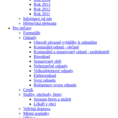
Rok 2013
Rok 2012
Rok 2011
Informace od nás
Hřebečská přehrada
Pro občany
Formuláře
Odpady
Obecně závazné vyhlášky k odpadům
Komunální odpad - občané
Komunální a separovaný odpad - podnikatelé
Bioodpad
Separovaný sběr
Nebezpečné odpady
Velkoobjemové odpady
Elektroodpad
Svoz odpadu
Reklamace svozu odpadu
Ceník
Služby, obchody, firmy
Seznam firem a služeb
Lékaři v obci
Veřejná doprava
Místní poplatky