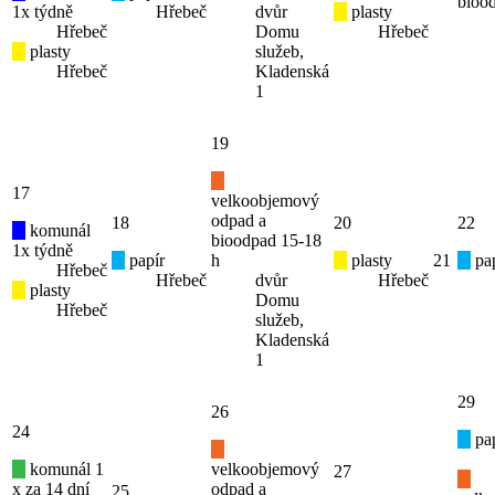
bioo
1x týdně
Hřebeč
dvůr
plasty
Hřebeč
Domu
Hřebeč
plasty
služeb,
Hřebeč
Kladenská
1
19
17
velkoobjemový
odpad a
18
20
22
komunál
bioodpad 15-18
1x týdně
papír
h
plasty
21
pap
Hřebeč
Hřebeč
dvůr
Hřebeč
plasty
Domu
Hřebeč
služeb,
Kladenská
1
29
26
24
pap
komunál 1
velkoobjemový
27
x za 14 dní
odpad a
25