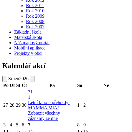
Rok 2012
Rok 2011
Rok 2010
Rok 2009
Rok 2008
Rok 2007
Základní škola
Mateřská škola
Náš mapový portál
Mobilní aplikace
Projekty v obci
Kalendář akcí
Srpen
2026
Po
Út
St
Čt
Pá
So
Ne
31
1
Letní kino u přehrady:
27
28
29
30
1
2
MAMMA MIA!
Zobrazit všechny
záznamy ze dne
3
4
5
6
7
8
9
10
11
12
13
14
15
16