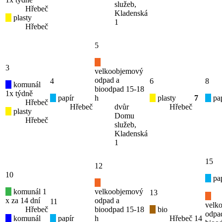
služeb,
Hřebeč
Kladenská
plasty
1
Hřebeč
5
3
velkoobjemový
odpad a
4
6
8
komunál
bioodpad 15-18
1x týdně
papír
h
plasty
7
pap
Hřebeč
Hřebeč
dvůr
Hřebeč
plasty
Domu
Hřebeč
služeb,
Kladenská
1
15
12
10
pap
komunál 1
velkoobjemový
13
x za 14 dní
odpad a
11
velk
Hřebeč
bioodpad 15-18
bio
odpa
komunál
papír
h
Hřebeč
14