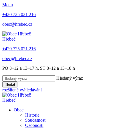
Menu
+420 725 021 216
obec@hrebec.cz
Hřebeč
+420 725 021 216
obec@hrebec.cz
PO 8–12 a 13–17 h, ST 8–12 a 13–18 h
Hledaný výraz
Hledat
rozšířené vyhledávání
Hřebeč
Obec
Historie
Současnost
Osobnosti