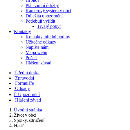
Hřbitov
Plán zimní údržby
Kamerový systém v obci
Důležitá upozornění
Potřebuji vyřídit
Trvalý pobyt
Kontakty
Kontakty, úřední hodiny
Užitečné odkazy
Napište nám
Mapa webu
Počasí
Hlášení závad
Úřední deska
Zpravodaj
Formuláře
Odpady

Upozornění
Hlášení závad
Úvodní stránka
Život v obci
Spolky, sdružení
Hasiči