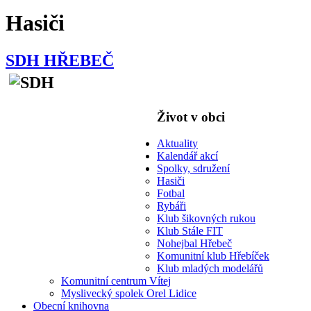
Hasiči
SDH HŘEBEČ
Život v obci
Aktuality
Kalendář akcí
Spolky, sdružení
Hasiči
Fotbal
Rybáři
Klub šikovných rukou
Klub Stále FIT
Nohejbal Hřebeč
Komunitní klub Hřebíček
Klub mladých modelářů
Komunitní centrum Vítej
Myslivecký spolek Orel Lidice
Obecní knihovna