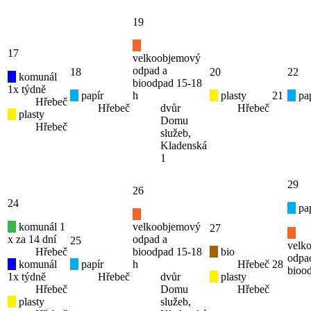
19
17
velkoobjemový
odpad a
18
20
22
komunál
bioodpad 15-18
1x týdně
papír
h
plasty
21
pap
Hřebeč
Hřebeč
dvůr
Hřebeč
plasty
Domu
Hřebeč
služeb,
Kladenská
1
29
26
24
pap
komunál 1
velkoobjemový
27
x za 14 dní
odpad a
25
velk
Hřebeč
bioodpad 15-18
bio
odpa
komunál
papír
h
Hřebeč
28
bioo
1x týdně
Hřebeč
dvůr
plasty
Hřebeč
Domu
Hřebeč
plasty
služeb,