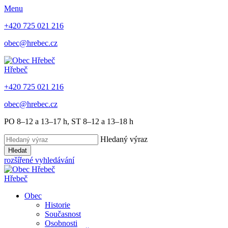
Menu
+420 725 021 216
obec@hrebec.cz
Hřebeč
+420 725 021 216
obec@hrebec.cz
PO 8–12 a 13–17 h, ST 8–12 a 13–18 h
Hledaný výraz
Hledat
rozšířené vyhledávání
Hřebeč
Obec
Historie
Současnost
Osobnosti