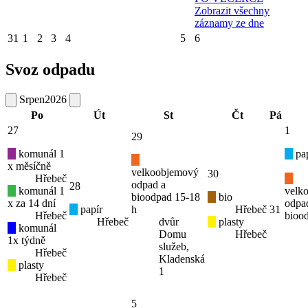
Zobrazit všechny
záznamy ze dne
31
1
2
3
4
5
6
Svoz odpadu
Srpen
2026
Po
Út
St
Čt
Pá
27
1
29
komunál 1
pap
x měsíčně
velkoobjemový
30
Hřebeč
odpad a
28
komunál 1
velk
bioodpad 15-18
bio
x za 14 dní
odpa
papír
h
Hřebeč
31
Hřebeč
bioo
Hřebeč
dvůr
plasty
komunál
Domu
Hřebeč
1x týdně
služeb,
Hřebeč
Kladenská
plasty
1
Hřebeč
5