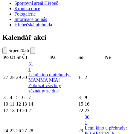
Sportovní areál Hřebeč
Kronika obce
Fotogalerie
Informace od nás
Hřebečská přehrada
Kalendář akcí
Srpen
2026
Po
Út
St
Čt
Pá
So
Ne
31
1
Letní kino u přehrady:
27
28
29
30
1
2
MAMMA MIA!
Zobrazit všechny
záznamy ze dne
3
4
5
6
7
8
9
10
11
12
13
14
15
16
17
18
19
20
21
22
23
30
1
Letní kino u přehrady:
24
25
26
27
28
29
PO VEČERCE