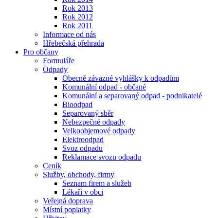
Rok 2013
Rok 2012
Rok 2011
Informace od nás
Hřebečská přehrada
Pro občany
Formuláře
Odpady
Obecně závazné vyhlášky k odpadům
Komunální odpad - občané
Komunální a separovaný odpad - podnikatelé
Bioodpad
Separovaný sběr
Nebezpečné odpady
Velkoobjemové odpady
Elektroodpad
Svoz odpadu
Reklamace svozu odpadu
Ceník
Služby, obchody, firmy
Seznam firem a služeb
Lékaři v obci
Veřejná doprava
Místní poplatky