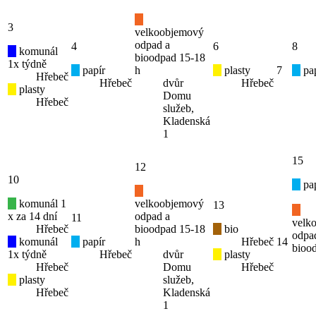
3
velkoobjemový
odpad a
4
6
8
komunál
bioodpad 15-18
1x týdně
papír
h
plasty
7
pap
Hřebeč
Hřebeč
dvůr
Hřebeč
plasty
Domu
Hřebeč
služeb,
Kladenská
1
15
12
10
pap
komunál 1
velkoobjemový
13
x za 14 dní
odpad a
11
velk
Hřebeč
bioodpad 15-18
bio
odpa
komunál
papír
h
Hřebeč
14
bioo
1x týdně
Hřebeč
dvůr
plasty
Hřebeč
Domu
Hřebeč
plasty
služeb,
Hřebeč
Kladenská
1