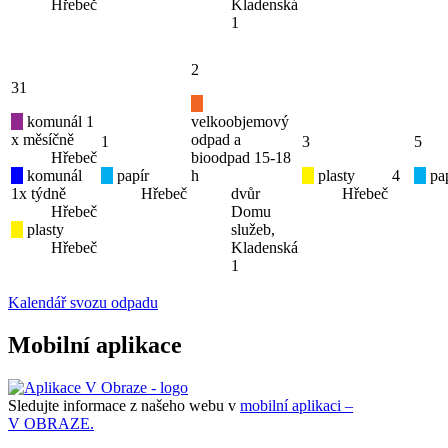
Hřebeč
Kladenská
1
2
31
komunál 1
velkoobjemový
x měsíčně
odpad a
1
3
5
Hřebeč
bioodpad 15-18
komunál
papír
h
plasty
4
pap
1x týdně
Hřebeč
dvůr
Hřebeč
Hřebeč
Domu
plasty
služeb,
Hřebeč
Kladenská
1
Kalendář svozu odpadu
Mobilní aplikace
Sledujte informace z našeho webu v
mobilní aplikaci –
V OBRAZE.