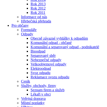
Rok 2013
Rok 2012
Rok 2011
Informace od nás
Hřebečská přehrada
Pro občany
Formuláře
Odpady
Obecně závazné vyhlášky k odpadům
Komunální odpad - občané
Komunální a separovaný odpad - podnikatelé
Bioodpad
Separovaný sběr
Nebezpečné odpady
Velkoobjemové odpady
Elektroodpad
Svoz odpadu
Reklamace svozu odpadu
Ceník
Služby, obchody, firmy
Seznam firem a služeb
Lékaři v obci
Veřejná doprava
Místní poplatky