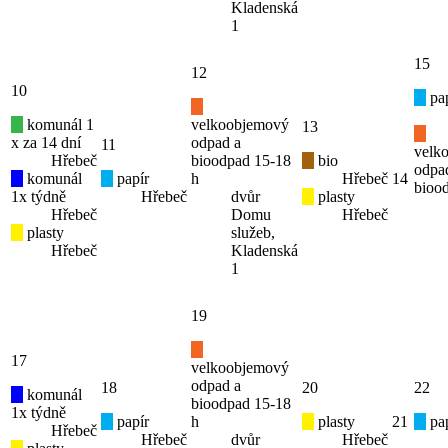
Kladenská
1
15
12
10
pap
komunál 1
velkoobjemový
13
x za 14 dní
odpad a
11
velk
Hřebeč
bioodpad 15-18
bio
odpa
komunál
papír
h
Hřebeč
14
bioo
1x týdně
Hřebeč
dvůr
plasty
Hřebeč
Domu
Hřebeč
plasty
služeb,
Hřebeč
Kladenská
1
19
17
velkoobjemový
odpad a
18
20
22
komunál
bioodpad 15-18
1x týdně
papír
h
plasty
21
pap
Hřebeč
Hřebeč
dvůr
Hřebeč