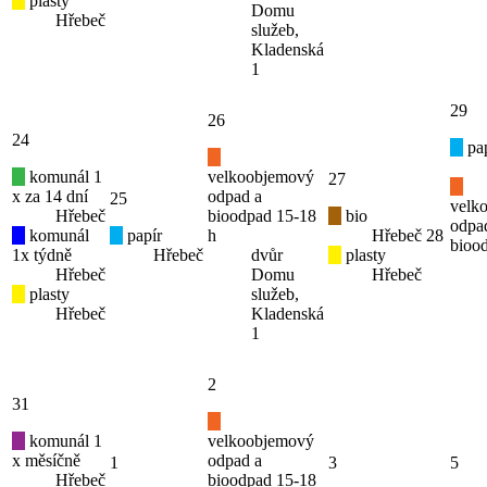
plasty
Domu
Hřebeč
služeb,
Kladenská
1
29
26
24
pap
komunál 1
velkoobjemový
27
x za 14 dní
odpad a
25
velk
Hřebeč
bioodpad 15-18
bio
odpa
komunál
papír
h
Hřebeč
28
bioo
1x týdně
Hřebeč
dvůr
plasty
Hřebeč
Domu
Hřebeč
plasty
služeb,
Hřebeč
Kladenská
1
2
31
komunál 1
velkoobjemový
x měsíčně
odpad a
1
3
5
Hřebeč
bioodpad 15-18