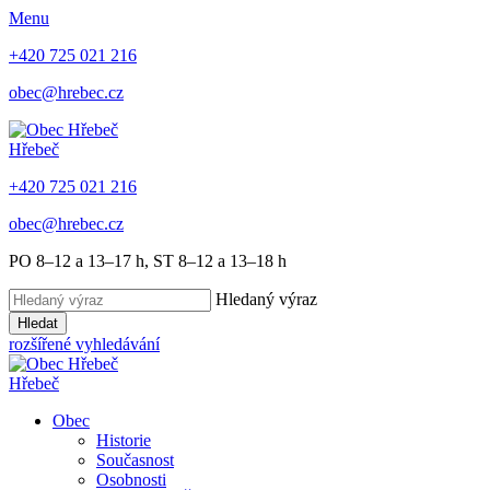
Menu
+420 725 021 216
obec@hrebec.cz
Hřebeč
+420 725 021 216
obec@hrebec.cz
PO 8–12 a 13–17 h, ST 8–12 a 13–18 h
Hledaný výraz
Hledat
rozšířené vyhledávání
Hřebeč
Obec
Historie
Současnost
Osobnosti