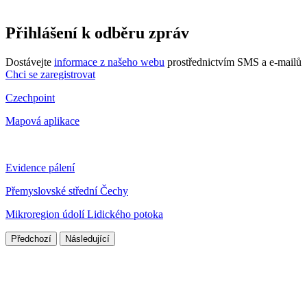
Přihlášení k odběru zpráv
Dostávejte
informace z našeho webu
prostřednictvím SMS a e-mailů
Chci se zaregistrovat
Czechpoint
Mapová aplikace
Evidence pálení
Přemyslovské střední Čechy
Mikroregion údolí Lidického potoka
Předchozí
Následující