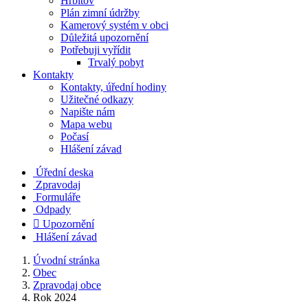
Hřbitov
Plán zimní údržby
Kamerový systém v obci
Důležitá upozornění
Potřebuji vyřídit
Trvalý pobyt
Kontakty
Kontakty, úřední hodiny
Užitečné odkazy
Napište nám
Mapa webu
Počasí
Hlášení závad
Úřední deska
Zpravodaj
Formuláře
Odpady

Upozornění
Hlášení závad
Úvodní stránka
Obec
Zpravodaj obce
Rok 2024