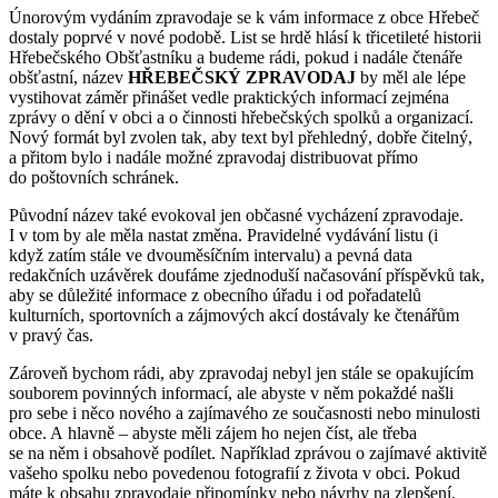
Únorovým vydáním zpravodaje se k vám informace z obce Hřebeč
dostaly poprvé v nové podobě. List se hrdě hlásí k třicetileté historii
Hřebečského Obšťastníku a budeme rádi, pokud i nadále čtenáře
obšťastní, název
HŘEBEČSKÝ ZPRAVODAJ
by měl ale lépe
vystihovat záměr přinášet vedle praktických informací zejména
zprávy o dění v obci a o činnosti hřebečských spolků a organizací.
Nový formát byl zvolen tak, aby text byl přehledný, dobře čitelný,
a přitom bylo i nadále možné zpravodaj distribuovat přímo
do poštovních schránek.
Původní název také evokoval jen občasné vycházení zpravodaje.
I v tom by ale měla nastat změna. Pravidelné vydávání listu (i
když zatím stále ve dvouměsíčním intervalu) a pevná data
redakčních uzávěrek doufáme zjednoduší načasování příspěvků tak,
aby se důležité informace z obecního úřadu i od pořadatelů
kulturních, sportovních a zájmových akcí dostávaly ke čtenářům
v pravý čas.
Zároveň bychom rádi, aby zpravodaj nebyl jen stále se opakujícím
souborem povinných informací, ale abyste v něm pokaždé našli
pro sebe i něco nového a zajímavého ze současnosti nebo minulosti
obce. A hlavně – abyste měli zájem ho nejen číst, ale třeba
se na něm i obsahově podílet. Například zprávou o zajímavé aktivitě
vašeho spolku nebo povedenou fotografií z života v obci. Pokud
máte k obsahu zpravodaje připomínky nebo návrhy na zlepšení,