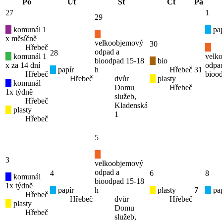
Po
Út
St
Čt
Pá
27
1
29
komunál 1
pap
x měsíčně
velkoobjemový
30
Hřebeč
odpad a
28
komunál 1
velk
bioodpad 15-18
bio
x za 14 dní
odpa
papír
h
Hřebeč
31
Hřebeč
bioo
Hřebeč
dvůr
plasty
komunál
Domu
Hřebeč
1x týdně
služeb,
Hřebeč
Kladenská
plasty
1
Hřebeč
5
3
velkoobjemový
odpad a
4
6
8
komunál
bioodpad 15-18
1x týdně
papír
h
plasty
7
pap
Hřebeč
Hřebeč
dvůr
Hřebeč
plasty
Domu
Hřebeč
služeb,