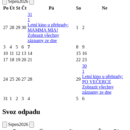
Srpen
2026
Po
Út
St
Čt
Pá
So
Ne
31
1
Letní kino u přehrady:
27
28
29
30
1
2
MAMMA MIA!
Zobrazit všechny
záznamy ze dne
3
4
5
6
7
8
9
10
11
12
13
14
15
16
17
18
19
20
21
22
23
30
1
Letní kino u přehrady:
24
25
26
27
28
29
PO VEČERCE
Zobrazit všechny
záznamy ze dne
31
1
2
3
4
5
6
Svoz odpadu
Srpen
2026