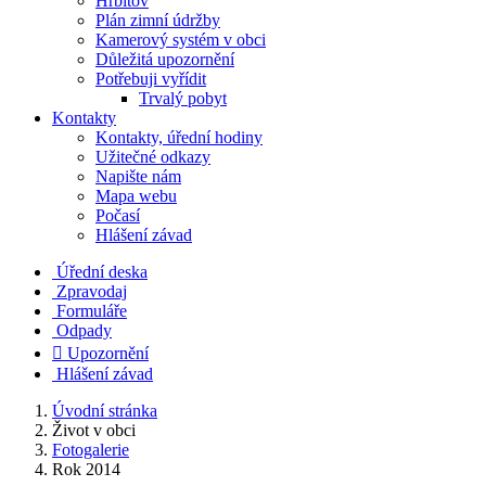
Hřbitov
Plán zimní údržby
Kamerový systém v obci
Důležitá upozornění
Potřebuji vyřídit
Trvalý pobyt
Kontakty
Kontakty, úřední hodiny
Užitečné odkazy
Napište nám
Mapa webu
Počasí
Hlášení závad
Úřední deska
Zpravodaj
Formuláře
Odpady

Upozornění
Hlášení závad
Úvodní stránka
Život v obci
Fotogalerie
Rok 2014