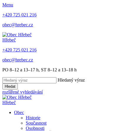
Menu
+420 725 021 216
obec@hrebec.cz
Hřebeč
+420 725 021 216
obec@hrebec.cz
PO 8–12 a 13–17 h, ST 8–12 a 13–18 h
Hledaný výraz
Hledat
rozšířené vyhledávání
Hřebeč
Obec
Historie
Současnost
Osobnosti