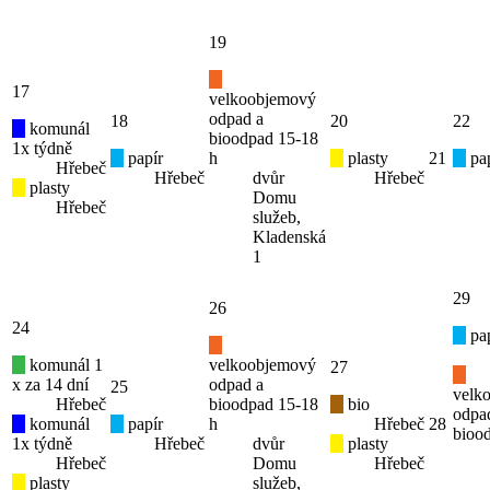
19
17
velkoobjemový
odpad a
18
20
22
komunál
bioodpad 15-18
1x týdně
papír
h
plasty
21
pap
Hřebeč
Hřebeč
dvůr
Hřebeč
plasty
Domu
Hřebeč
služeb,
Kladenská
1
29
26
24
pap
komunál 1
velkoobjemový
27
x za 14 dní
odpad a
25
velk
Hřebeč
bioodpad 15-18
bio
odpa
komunál
papír
h
Hřebeč
28
bioo
1x týdně
Hřebeč
dvůr
plasty
Hřebeč
Domu
Hřebeč
plasty
služeb,