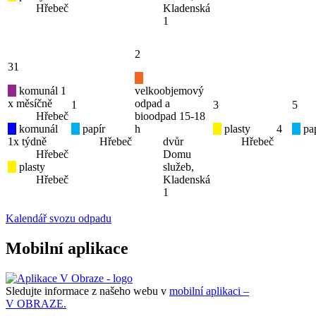
Hřebeč
Kladenská
1
2
31
komunál 1
velkoobjemový
x měsíčně
odpad a
1
3
5
Hřebeč
bioodpad 15-18
komunál
papír
h
plasty
4
pap
1x týdně
Hřebeč
dvůr
Hřebeč
Hřebeč
Domu
plasty
služeb,
Hřebeč
Kladenská
1
Kalendář svozu odpadu
Mobilní aplikace
Sledujte informace z našeho webu v
mobilní aplikaci –
V OBRAZE.