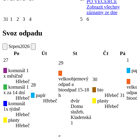
PO VEČERCE
Zobrazit všechny
záznamy ze dne
31
1
2
3
4
5
6
Svoz odpadu
Srpen
2026
Po
Út
St
Čt
Pá
27
1
29
komunál 1
pap
x měsíčně
velkoobjemový
30
Hřebeč
odpad a
28
komunál 1
velk
bioodpad 15-18
bio
x za 14 dní
odpa
papír
h
Hřebeč
31
Hřebeč
bioo
Hřebeč
dvůr
plasty
komunál
Domu
Hřebeč
1x týdně
služeb,
Hřebeč
Kladenská
plasty
1
Hřebeč