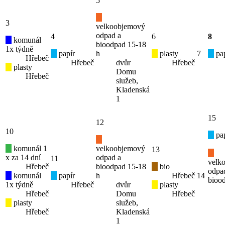
5
3
velkoobjemový
odpad a
4
6
8
komunál
bioodpad 15-18
1x týdně
papír
h
plasty
7
pap
Hřebeč
Hřebeč
dvůr
Hřebeč
plasty
Domu
Hřebeč
služeb,
Kladenská
1
15
12
10
pap
komunál 1
velkoobjemový
13
x za 14 dní
odpad a
11
velk
Hřebeč
bioodpad 15-18
bio
odpa
komunál
papír
h
Hřebeč
14
bioo
1x týdně
Hřebeč
dvůr
plasty
Hřebeč
Domu
Hřebeč
plasty
služeb,
Hřebeč
Kladenská
1