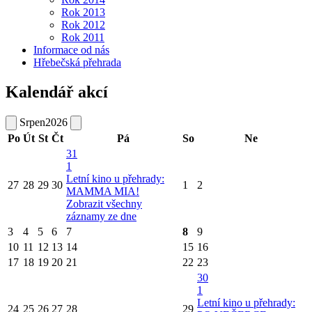
Rok 2013
Rok 2012
Rok 2011
Informace od nás
Hřebečská přehrada
Kalendář akcí
Srpen
2026
Po
Út
St
Čt
Pá
So
Ne
31
1
Letní kino u přehrady:
27
28
29
30
1
2
MAMMA MIA!
Zobrazit všechny
záznamy ze dne
3
4
5
6
7
8
9
10
11
12
13
14
15
16
17
18
19
20
21
22
23
30
1
Letní kino u přehrady:
24
25
26
27
28
29