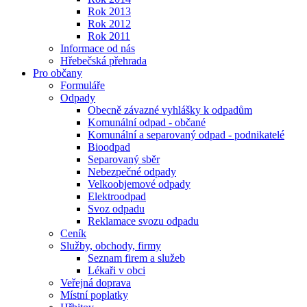
Rok 2013
Rok 2012
Rok 2011
Informace od nás
Hřebečská přehrada
Pro občany
Formuláře
Odpady
Obecně závazné vyhlášky k odpadům
Komunální odpad - občané
Komunální a separovaný odpad - podnikatelé
Bioodpad
Separovaný sběr
Nebezpečné odpady
Velkoobjemové odpady
Elektroodpad
Svoz odpadu
Reklamace svozu odpadu
Ceník
Služby, obchody, firmy
Seznam firem a služeb
Lékaři v obci
Veřejná doprava
Místní poplatky