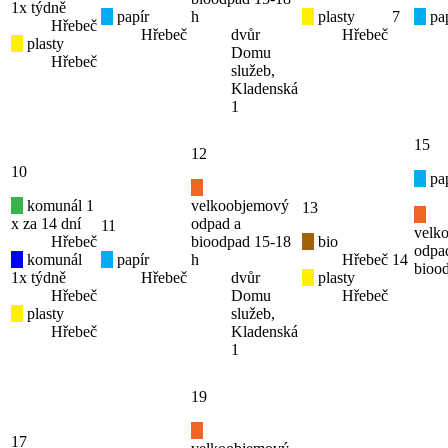
1x týdně
papír
h
plasty
7
pap
Hřebeč
Hřebeč
dvůr
Hřebeč
plasty
Domu
Hřebeč
služeb,
Kladenská
1
15
12
10
pap
komunál 1
velkoobjemový
13
x za 14 dní
odpad a
11
velk
Hřebeč
bioodpad 15-18
bio
odpa
komunál
papír
h
Hřebeč
14
bioo
1x týdně
Hřebeč
dvůr
plasty
Hřebeč
Domu
Hřebeč
plasty
služeb,
Hřebeč
Kladenská
1
19
17