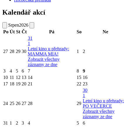
Kalendář akcí
Srpen
2026
Po
Út
St
Čt
Pá
So
Ne
31
1
Letní kino u přehrady:
27
28
29
30
1
2
MAMMA MIA!
Zobrazit všechny
záznamy ze dne
3
4
5
6
7
8
9
10
11
12
13
14
15
16
17
18
19
20
21
22
23
30
1
Letní kino u přehrady:
24
25
26
27
28
29
PO VEČERCE
Zobrazit všechny
záznamy ze dne
31
1
2
3
4
5
6