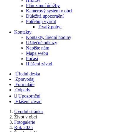
Hřbitov
Plán zimní údržby
Kamerový systém v obci
Důležitá upozornění
Potřebuji vyřídit
Trvalý pobyt
Kontakty
Kontakty, úřední hodiny
Užitečné odkazy
Napište nám
Mapa webu
Počasí
Hlášení závad
Úřední deska
Zpravodaj
Formuláře
Odpady

Upozornění
Hlášení závad
Úvodní stránka
Život v obci
Fotogalerie
Rok 2025