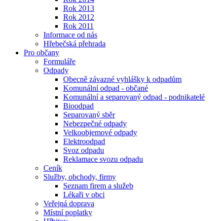
Rok 2013
Rok 2012
Rok 2011
Informace od nás
Hřebečská přehrada
Pro občany
Formuláře
Odpady
Obecně závazné vyhlášky k odpadům
Komunální odpad - občané
Komunální a separovaný odpad - podnikatelé
Bioodpad
Separovaný sběr
Nebezpečné odpady
Velkoobjemové odpady
Elektroodpad
Svoz odpadu
Reklamace svozu odpadu
Ceník
Služby, obchody, firmy
Seznam firem a služeb
Lékaři v obci
Veřejná doprava
Místní poplatky