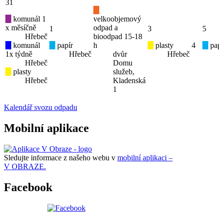
31
komunál 1
velkoobjemový
x měsíčně
odpad a
1
3
5
Hřebeč
bioodpad 15-18
komunál
papír
h
plasty
4
pap
1x týdně
Hřebeč
dvůr
Hřebeč
Hřebeč
Domu
plasty
služeb,
Hřebeč
Kladenská
1
Kalendář svozu odpadu
Mobilní aplikace
Sledujte informace z našeho webu v
mobilní aplikaci –
V OBRAZE.
Facebook