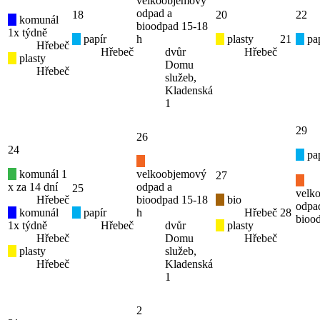
velkoobjemový
odpad a
18
20
22
komunál
bioodpad 15-18
1x týdně
papír
h
plasty
21
pap
Hřebeč
Hřebeč
dvůr
Hřebeč
plasty
Domu
Hřebeč
služeb,
Kladenská
1
29
26
24
pap
komunál 1
velkoobjemový
27
x za 14 dní
odpad a
25
velk
Hřebeč
bioodpad 15-18
bio
odpa
komunál
papír
h
Hřebeč
28
bioo
1x týdně
Hřebeč
dvůr
plasty
Hřebeč
Domu
Hřebeč
plasty
služeb,
Hřebeč
Kladenská
1
2