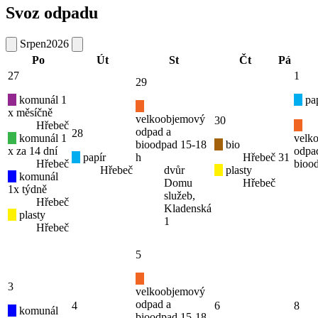
Svoz odpadu
Srpen
2026
Po
Út
St
Čt
Pá
27
1
29
komunál 1
pap
x měsíčně
velkoobjemový
30
Hřebeč
odpad a
28
komunál 1
velk
bioodpad 15-18
bio
x za 14 dní
odpa
papír
h
Hřebeč
31
Hřebeč
bioo
Hřebeč
dvůr
plasty
komunál
Domu
Hřebeč
1x týdně
služeb,
Hřebeč
Kladenská
plasty
1
Hřebeč
5
3
velkoobjemový
odpad a
4
6
8
komunál
bioodpad 15-18