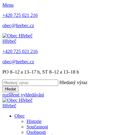
Menu
+420 725 021 216
obec@hrebec.cz
Hřebeč
+420 725 021 216
obec@hrebec.cz
PO 8–12 a 13–17 h, ST 8–12 a 13–18 h
Hledaný výraz
Hledat
rozšířené vyhledávání
Hřebeč
Obec
Historie
Současnost
Osobnosti