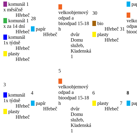
komunál 1
pap
x měsíčně
velkoobjemový
30
Hřebeč
odpad a
28
komunál 1
velk
bioodpad 15-18
bio
x za 14 dní
odpa
papír
h
Hřebeč
31
Hřebeč
bioo
Hřebeč
dvůr
plasty
komunál
Domu
Hřebeč
1x týdně
služeb,
Hřebeč
Kladenská
plasty
1
Hřebeč
5
3
velkoobjemový
odpad a
4
6
8
komunál
bioodpad 15-18
1x týdně
papír
h
plasty
7
pap
Hřebeč
Hřebeč
dvůr
Hřebeč
plasty
Domu
Hřebeč
služeb,
Kladenská
1