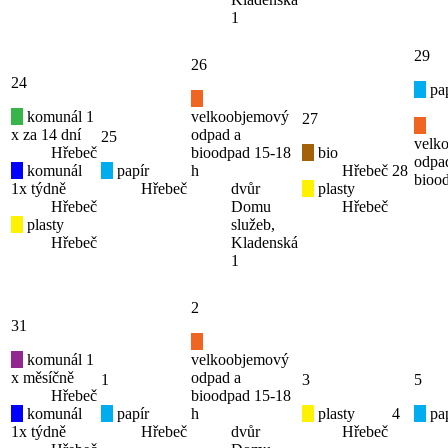
1
29
26
24
pap
komunál 1
velkoobjemový
27
x za 14 dní
odpad a
25
velk
Hřebeč
bioodpad 15-18
bio
odpa
komunál
papír
h
Hřebeč
28
bioo
1x týdně
Hřebeč
dvůr
plasty
Hřebeč
Domu
Hřebeč
plasty
služeb,
Hřebeč
Kladenská
1
2
31
komunál 1
velkoobjemový
x měsíčně
odpad a
1
3
5
Hřebeč
bioodpad 15-18
komunál
papír
h
plasty
4
pap
1x týdně
Hřebeč
dvůr
Hřebeč