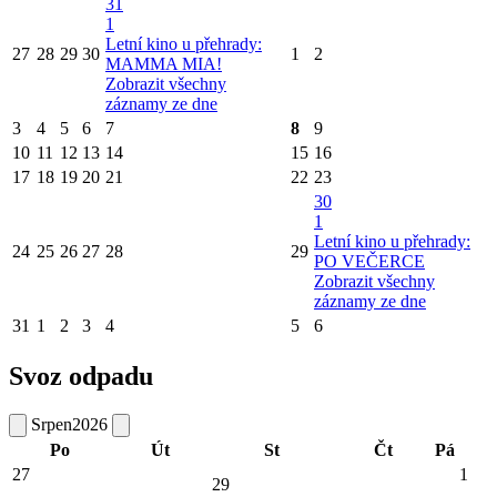
31
1
Letní kino u přehrady:
27
28
29
30
1
2
MAMMA MIA!
Zobrazit všechny
záznamy ze dne
3
4
5
6
7
8
9
10
11
12
13
14
15
16
17
18
19
20
21
22
23
30
1
Letní kino u přehrady:
24
25
26
27
28
29
PO VEČERCE
Zobrazit všechny
záznamy ze dne
31
1
2
3
4
5
6
Svoz odpadu
Srpen
2026
Po
Út
St
Čt
Pá
27
1
29