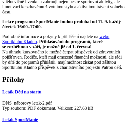
v tělocvičně i venku a zahrnují nejen pestré sportovní aktivity, ale
i motivaci ke zdravému životnímu stylu a aktivnímu trávení volného
času.
Lekce programu SportManie budou probíhat od 11. 9. každý
čtvrtek 16:00–17:00.
Podrobné informace a pokyny k přihlášení najdete na
webu
Sportklubu Kladno
.
Přihlašování do programů, které
se rozběhnou v září, je možné již od 1. června!
Na úhradu kurzovného je možné čerpat příspěvek od zdravotních
pojišťoven. Rodiče, kteří mají omezené finanční možnosti, ale rádi
by dítě do programů přihlásili, mají možnost získat pod záštitou
Sportklubu Kladno příspěvek z charitativního projektu Patron dětí.
Přílohy
Leták Děti na startu
DNS_náborovy letak-2.pdf
Typ souboru: PDF dokument, Velikost: 227,63 kB
Leták SportManie