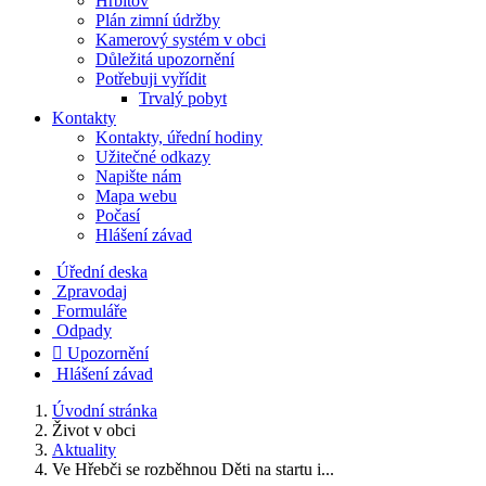
Hřbitov
Plán zimní údržby
Kamerový systém v obci
Důležitá upozornění
Potřebuji vyřídit
Trvalý pobyt
Kontakty
Kontakty, úřední hodiny
Užitečné odkazy
Napište nám
Mapa webu
Počasí
Hlášení závad
Úřední deska
Zpravodaj
Formuláře
Odpady

Upozornění
Hlášení závad
Úvodní stránka
Život v obci
Aktuality
Ve Hřebči se rozběhnou Děti na startu i...