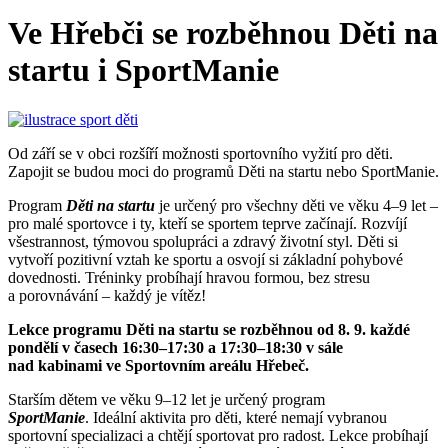
Ve Hřebči se rozběhnou Děti na
startu i SportManie
Od září se v obci rozšíří možnosti sportovního vyžití pro děti.
Zapojit se budou moci do programů Děti na startu nebo SportManie.
Program
Děti na startu
je určený pro všechny děti ve věku 4–9 let –
pro malé sportovce i ty, kteří se sportem teprve začínají. Rozvíjí
všestrannost, týmovou spolupráci a zdravý životní styl. Děti si
vytvoří pozitivní vztah ke sportu a osvojí si základní pohybové
dovednosti. Tréninky probíhají hravou formou, bez stresu
a porovnávání – každý je vítěz!
Lekce programu Děti na startu se rozběhnou od 8. 9. každé
pondělí v časech 16:30–17:30 a 17:30–18:30 v sále
nad kabinami ve Sportovním areálu Hřebeč.
Starším dětem ve věku 9–12 let je určený program
SportManie
. Ideální aktivita pro děti, které nemají vybranou
sportovní specializaci a chtějí sportovat pro radost. Lekce probíhají