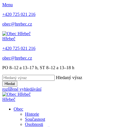
Menu
+420 725 021 216
obec@hrebec.cz
Hřebeč
+420 725 021 216
obec@hrebec.cz
PO 8–12 a 13–17 h, ST 8–12 a 13–18 h
Hledaný výraz
Hledat
rozšířené vyhledávání
Hřebeč
Obec
Historie
Současnost
Osobnosti