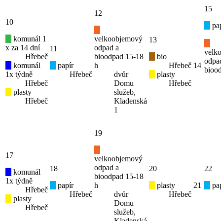
15
12
10
pap
komunál 1
velkoobjemový
13
x za 14 dní
odpad a
11
velk
Hřebeč
bioodpad 15-18
bio
odpa
komunál
papír
h
Hřebeč
14
bioo
1x týdně
Hřebeč
dvůr
plasty
Hřebeč
Domu
Hřebeč
plasty
služeb,
Hřebeč
Kladenská
1
19
17
velkoobjemový
odpad a
18
20
22
komunál
bioodpad 15-18
1x týdně
papír
h
plasty
21
pap
Hřebeč
Hřebeč
dvůr
Hřebeč
plasty
Domu
Hřebeč
služeb,
Kladenská