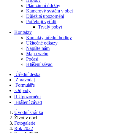
Hřbitov
Plán zimní údržby
Kamerový systém v obci
Důležitá upozornění
Potřebuji vyřídit
Trvalý pobyt
Kontakty
Kontakty, úřední hodiny
Užitečné odkazy
Napište nám
Mapa webu
Počasí
Hlášení závad
Úřední deska
Zpravodaj
Formuláře
Odpady

Upozornění
Hlášení závad
Úvodní stránka
Život v obci
Fotogalerie
Rok 2022