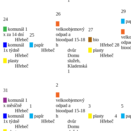
1
29
26
24
pap
komunál 1
velkoobjemový
27
x za 14 dní
odpad a
25
velk
Hřebeč
bioodpad 15-18
bio
odpa
komunál
papír
h
Hřebeč
28
bioo
1x týdně
Hřebeč
dvůr
plasty
Hřebeč
Domu
Hřebeč
plasty
služeb,
Hřebeč
Kladenská
1
2
31
komunál 1
velkoobjemový
x měsíčně
odpad a
1
3
5
Hřebeč
bioodpad 15-18
komunál
papír
h
plasty
4
pap
1x týdně
Hřebeč
dvůr
Hřebeč
Hřebeč
Domu