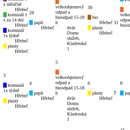
x měsíčně
velkoobjemový
30
Hřebeč
odpad a
28
komunál 1
velk
bioodpad 15-18
bio
x za 14 dní
odpa
papír
h
Hřebeč
31
Hřebeč
bioo
Hřebeč
dvůr
plasty
komunál
Domu
Hřebeč
1x týdně
služeb,
Hřebeč
Kladenská
plasty
1
Hřebeč
5
3
velkoobjemový
odpad a
4
6
8
komunál
bioodpad 15-18
1x týdně
papír
h
plasty
7
pap
Hřebeč
Hřebeč
dvůr
Hřebeč
plasty
Domu
Hřebeč
služeb,
Kladenská
1