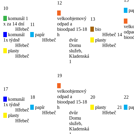
15
12
10
pap
komunál 1
velkoobjemový
13
x za 14 dní
odpad a
11
velk
Hřebeč
bioodpad 15-18
bio
odpa
komunál
papír
h
Hřebeč
14
bioo
1x týdně
Hřebeč
dvůr
plasty
Hřebeč
Domu
Hřebeč
plasty
služeb,
Hřebeč
Kladenská
1
19
17
velkoobjemový
odpad a
18
20
22
komunál
bioodpad 15-18
1x týdně
papír
h
plasty
21
pap
Hřebeč
Hřebeč
dvůr
Hřebeč
plasty
Domu
Hřebeč
služeb,
Kladenská