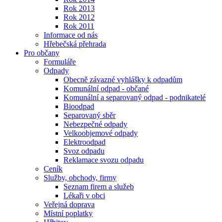
Rok 2013
Rok 2012
Rok 2011
Informace od nás
Hřebečská přehrada
Pro občany
Formuláře
Odpady
Obecně závazné vyhlášky k odpadům
Komunální odpad - občané
Komunální a separovaný odpad - podnikatelé
Bioodpad
Separovaný sběr
Nebezpečné odpady
Velkoobjemové odpady
Elektroodpad
Svoz odpadu
Reklamace svozu odpadu
Ceník
Služby, obchody, firmy
Seznam firem a služeb
Lékaři v obci
Veřejná doprava
Místní poplatky