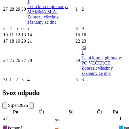
1
Letní kino u přehrady:
27
28
29
30
1
2
MAMMA MIA!
Zobrazit všechny
záznamy ze dne
3
4
5
6
7
8
9
10
11
12
13
14
15
16
17
18
19
20
21
22
23
30
1
Letní kino u přehrady:
24
25
26
27
28
29
PO VEČERCE
Zobrazit všechny
záznamy ze dne
31
1
2
3
4
5
6
Svoz odpadu
Srpen
2026
Po
Út
St
Čt
Pá
27
1
29
komunál 1
pap