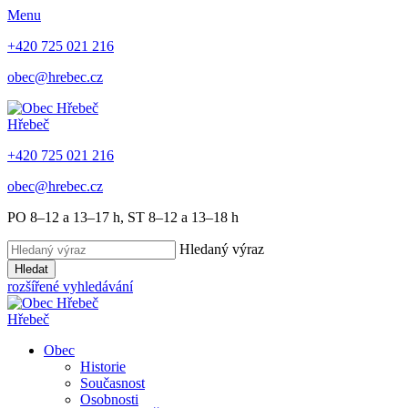
Menu
+420 725 021 216
obec@hrebec.cz
Hřebeč
+420 725 021 216
obec@hrebec.cz
PO 8–12 a 13–17 h, ST 8–12 a 13–18 h
Hledaný výraz
Hledat
rozšířené vyhledávání
Hřebeč
Obec
Historie
Současnost
Osobnosti