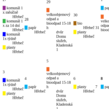
29
komunál 1
pap
x měsíčně
velkoobjemový
30
Hřebeč
odpad a
28
komunál 1
velk
bioodpad 15-18
bio
x za 14 dní
odpa
papír
h
Hřebeč
31
Hřebeč
bioo
Hřebeč
dvůr
plasty
komunál
Domu
Hřebeč
1x týdně
služeb,
Hřebeč
Kladenská
plasty
1
Hřebeč
5
3
velkoobjemový
odpad a
4
6
8
komunál
bioodpad 15-18
1x týdně
papír
h
plasty
7
pap
Hřebeč
Hřebeč
dvůr
Hřebeč
plasty
Domu
Hřebeč
služeb,
Kladenská
1