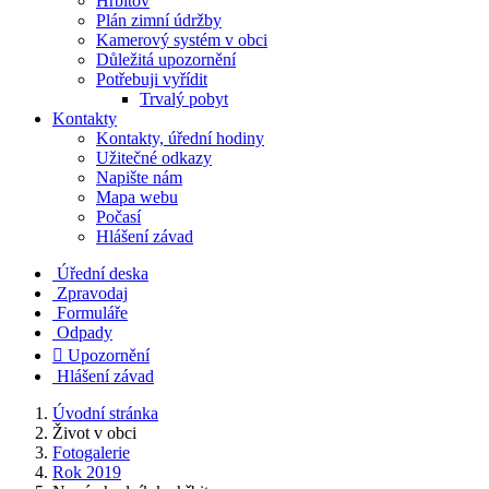
Hřbitov
Plán zimní údržby
Kamerový systém v obci
Důležitá upozornění
Potřebuji vyřídit
Trvalý pobyt
Kontakty
Kontakty, úřední hodiny
Užitečné odkazy
Napište nám
Mapa webu
Počasí
Hlášení závad
Úřední deska
Zpravodaj
Formuláře
Odpady

Upozornění
Hlášení závad
Úvodní stránka
Život v obci
Fotogalerie
Rok 2019