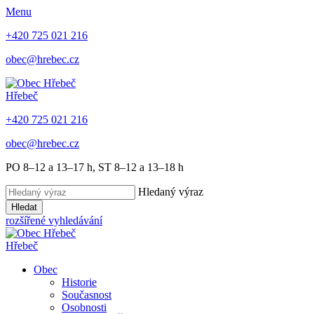
Menu
+420 725 021 216
obec@hrebec.cz
Hřebeč
+420 725 021 216
obec@hrebec.cz
PO 8–12 a 13–17 h, ST 8–12 a 13–18 h
Hledaný výraz
Hledat
rozšířené vyhledávání
Hřebeč
Obec
Historie
Současnost
Osobnosti