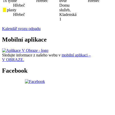
1x týdně
Hřebeč
dvůr
Hřebeč
Hřebeč
Domu
plasty
služeb,
Hřebeč
Kladenská
1
Kalendář svozu odpadu
Mobilní aplikace
Sledujte informace z našeho webu v
mobilní aplikaci –
V OBRAZE.
Facebook