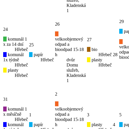
služeb,
Kladenská
1
29
26
24
pap
komunál 1
velkoobjemový
27
x za 14 dní
odpad a
25
velk
Hřebeč
bioodpad 15-18
bio
odpa
komunál
papír
h
Hřebeč
28
bioo
1x týdně
Hřebeč
dvůr
plasty
Hřebeč
Domu
Hřebeč
plasty
služeb,
Hřebeč
Kladenská
1
2
31
komunál 1
velkoobjemový
x měsíčně
odpad a
1
3
5
Hřebeč
bioodpad 15-18
komunál
papír
h
plasty
4
pap