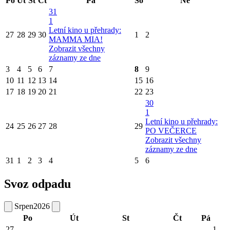
Po
Út
St
Čt
Pá
So
Ne
31
1
Letní kino u přehrady:
27
28
29
30
1
2
MAMMA MIA!
Zobrazit všechny
záznamy ze dne
3
4
5
6
7
8
9
10
11
12
13
14
15
16
17
18
19
20
21
22
23
30
1
Letní kino u přehrady:
24
25
26
27
28
29
PO VEČERCE
Zobrazit všechny
záznamy ze dne
31
1
2
3
4
5
6
Svoz odpadu
Srpen
2026
Po
Út
St
Čt
Pá
27
1