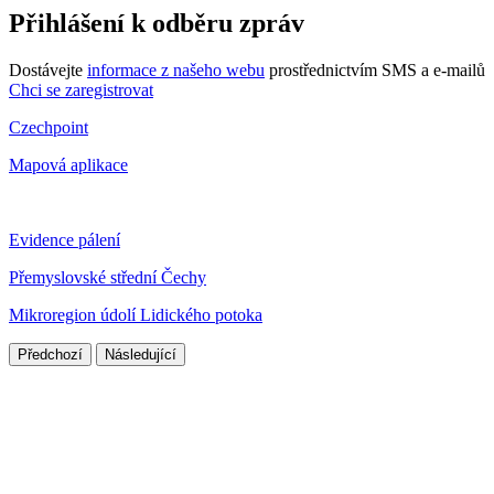
Přihlášení k odběru zpráv
Dostávejte
informace z našeho webu
prostřednictvím SMS a e-mailů
Chci se zaregistrovat
Czechpoint
Mapová aplikace
Evidence pálení
Přemyslovské střední Čechy
Mikroregion údolí Lidického potoka
Předchozí
Následující