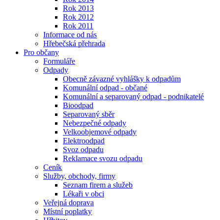
Rok 2013
Rok 2012
Rok 2011
Informace od nás
Hřebečská přehrada
Pro občany
Formuláře
Odpady
Obecně závazné vyhlášky k odpadům
Komunální odpad - občané
Komunální a separovaný odpad - podnikatelé
Bioodpad
Separovaný sběr
Nebezpečné odpady
Velkoobjemové odpady
Elektroodpad
Svoz odpadu
Reklamace svozu odpadu
Ceník
Služby, obchody, firmy
Seznam firem a služeb
Lékaři v obci
Veřejná doprava
Místní poplatky