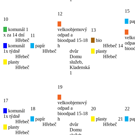
15
12
10
pap
komunál 1
velkoobjemový
13
x za 14 dní
odpad a
11
velk
Hřebeč
bioodpad 15-18
bio
odpa
komunál
papír
h
Hřebeč
14
bioo
1x týdně
Hřebeč
dvůr
plasty
Hřebeč
Domu
Hřebeč
plasty
služeb,
Hřebeč
Kladenská
1
19
17
velkoobjemový
odpad a
18
20
22
komunál
bioodpad 15-18
1x týdně
papír
h
plasty
21
pap
Hřebeč
Hřebeč
dvůr
Hřebeč
plasty
Domu
Hřebeč