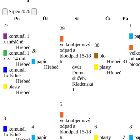
Srpen
2026
Po
Út
St
Čt
Pá
27
1
29
komunál 1
pap
x měsíčně
velkoobjemový
30
Hřebeč
odpad a
28
komunál 1
velk
bioodpad 15-18
bio
x za 14 dní
odpa
papír
h
Hřebeč
31
Hřebeč
bioo
Hřebeč
dvůr
plasty
komunál
Domu
Hřebeč
1x týdně
služeb,
Hřebeč
Kladenská
plasty
1
Hřebeč
5
3
velkoobjemový
odpad a
4
6
8
komunál
bioodpad 15-18
1x týdně
papír
h
plasty
7
pap