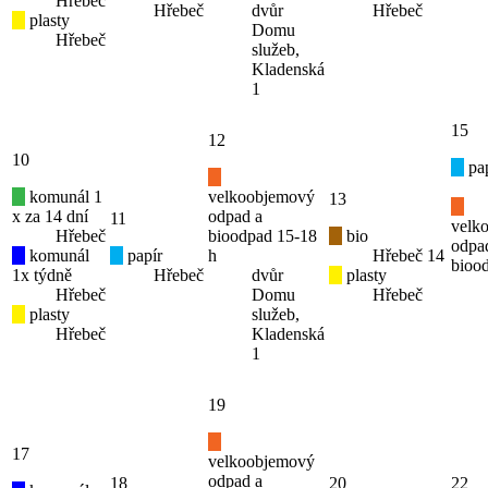
Hřebeč
Hřebeč
dvůr
Hřebeč
plasty
Domu
Hřebeč
služeb,
Kladenská
1
15
12
10
pap
komunál 1
velkoobjemový
13
x za 14 dní
odpad a
11
velk
Hřebeč
bioodpad 15-18
bio
odpa
komunál
papír
h
Hřebeč
14
bioo
1x týdně
Hřebeč
dvůr
plasty
Hřebeč
Domu
Hřebeč
plasty
služeb,
Hřebeč
Kladenská
1
19
17
velkoobjemový
odpad a
18
20
22