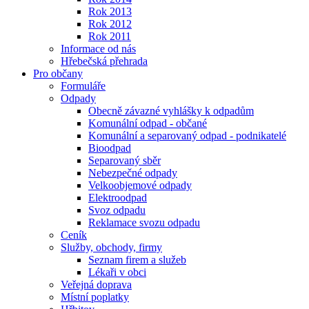
Rok 2013
Rok 2012
Rok 2011
Informace od nás
Hřebečská přehrada
Pro občany
Formuláře
Odpady
Obecně závazné vyhlášky k odpadům
Komunální odpad - občané
Komunální a separovaný odpad - podnikatelé
Bioodpad
Separovaný sběr
Nebezpečné odpady
Velkoobjemové odpady
Elektroodpad
Svoz odpadu
Reklamace svozu odpadu
Ceník
Služby, obchody, firmy
Seznam firem a služeb
Lékaři v obci
Veřejná doprava
Místní poplatky