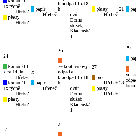
komunál
bioodpad 15-18
1x týdně
papír
h
plasty
21
pap
Hřebeč
Hřebeč
dvůr
Hřebeč
plasty
Domu
Hřebeč
služeb,
Kladenská
1
29
26
24
pap
komunál 1
velkoobjemový
27
x za 14 dní
odpad a
25
velk
Hřebeč
bioodpad 15-18
bio
odpa
komunál
papír
h
Hřebeč
28
bioo
1x týdně
Hřebeč
dvůr
plasty
Hřebeč
Domu
Hřebeč
plasty
služeb,
Hřebeč
Kladenská
1
2
31