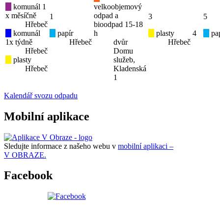
komunál 1
velkoobjemový
x měsíčně
odpad a
1
3
5
Hřebeč
bioodpad 15-18
komunál
papír
h
plasty
4
pap
1x týdně
Hřebeč
dvůr
Hřebeč
Hřebeč
Domu
plasty
služeb,
Hřebeč
Kladenská
1
Kalendář svozu odpadu
Mobilní aplikace
Sledujte informace z našeho webu v
mobilní aplikaci –
V OBRAZE.
Facebook