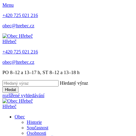
Menu
+420 725 021 216
obec@hrebec.cz
Hřebeč
+420 725 021 216
obec@hrebec.cz
PO 8–12 a 13–17 h, ST 8–12 a 13–18 h
Hledaný výraz
Hledat
rozšířené vyhledávání
Hřebeč
Obec
Historie
Současnost
Osobnosti