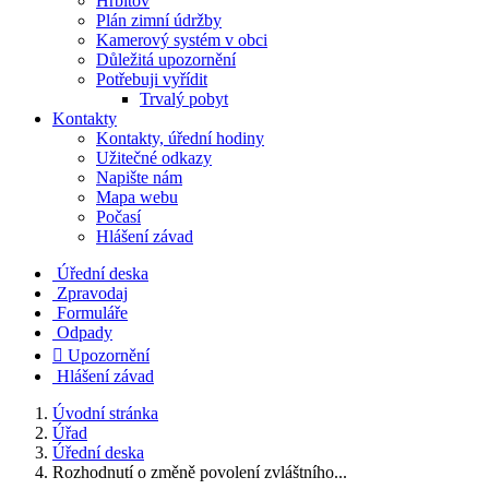
Hřbitov
Plán zimní údržby
Kamerový systém v obci
Důležitá upozornění
Potřebuji vyřídit
Trvalý pobyt
Kontakty
Kontakty, úřední hodiny
Užitečné odkazy
Napište nám
Mapa webu
Počasí
Hlášení závad
Úřední deska
Zpravodaj
Formuláře
Odpady

Upozornění
Hlášení závad
Úvodní stránka
Úřad
Úřední deska
Rozhodnutí o změně povolení zvláštního...