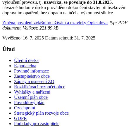
vyloučení provozu, tj.
uzavírka, se povoluje do 31.8.2025
,
návazně budou v úseku prováděno dokončení stavby při úsekovém
dopravním opatření, bez dopadu na účel a výkonnost silnice.
Změna povolení zvlášního užívání a uzavírky Opletalova
Typ: PDF
dokument, Velikost: 221.89 kB
Vyvěšeno: 16. 7. 2025
Datum sejmutí: 31. 7. 2025
Úřad
Úřední deska
E-podatelna
Povinné informace
Zastupitelstvo obce
Zápisy a usnesení ZO
Rozklikávací rozpočet obce
Vyhlášky a nařízení
Územní plán obce
Povodňový plán
Czechpoint
Strategický plán rozvoje obce
GDPR
Podklady pro zastupitele