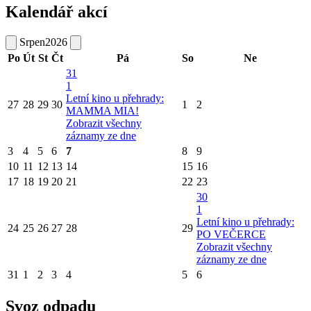
Kalendář akcí
Srpen
2026
Po
Út
St
Čt
Pá
So
Ne
31
1
Letní kino u přehrady:
27
28
29
30
1
2
MAMMA MIA!
Zobrazit všechny
záznamy ze dne
3
4
5
6
7
8
9
10
11
12
13
14
15
16
17
18
19
20
21
22
23
30
1
Letní kino u přehrady:
24
25
26
27
28
29
PO VEČERCE
Zobrazit všechny
záznamy ze dne
31
1
2
3
4
5
6
Svoz odpadu