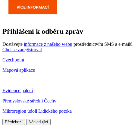
Přihlášení k odběru zpráv
Dostávejte
informace z našeho webu
prostřednictvím SMS a e-mailů
Chci se zaregistrovat
Czechpoint
Mapová aplikace
Evidence pálení
Přemyslovské střední Čechy
Mikroregion údolí Lidického potoka
Předchozí
Následující