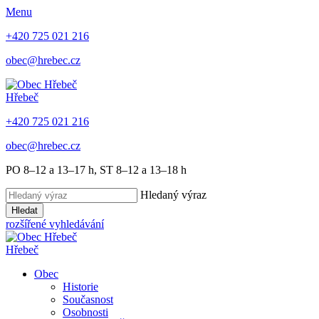
Menu
+420 725 021 216
obec@hrebec.cz
Hřebeč
+420 725 021 216
obec@hrebec.cz
PO 8–12 a 13–17 h, ST 8–12 a 13–18 h
Hledaný výraz
Hledat
rozšířené vyhledávání
Hřebeč
Obec
Historie
Současnost
Osobnosti