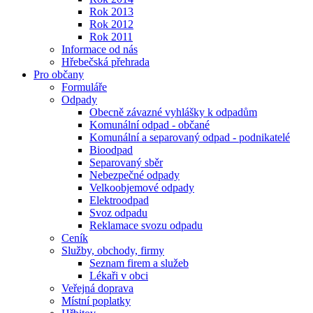
Rok 2013
Rok 2012
Rok 2011
Informace od nás
Hřebečská přehrada
Pro občany
Formuláře
Odpady
Obecně závazné vyhlášky k odpadům
Komunální odpad - občané
Komunální a separovaný odpad - podnikatelé
Bioodpad
Separovaný sběr
Nebezpečné odpady
Velkoobjemové odpady
Elektroodpad
Svoz odpadu
Reklamace svozu odpadu
Ceník
Služby, obchody, firmy
Seznam firem a služeb
Lékaři v obci
Veřejná doprava
Místní poplatky