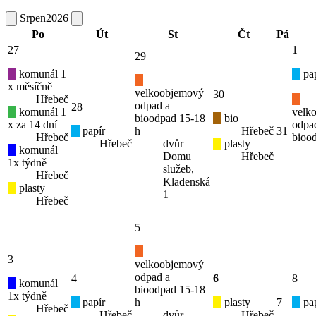
Srpen
2026
Po
Út
St
Čt
Pá
27
1
29
komunál 1
pap
x měsíčně
velkoobjemový
30
Hřebeč
odpad a
28
komunál 1
velk
bioodpad 15-18
bio
x za 14 dní
odpa
papír
h
Hřebeč
31
Hřebeč
bioo
Hřebeč
dvůr
plasty
komunál
Domu
Hřebeč
1x týdně
služeb,
Hřebeč
Kladenská
plasty
1
Hřebeč
5
3
velkoobjemový
odpad a
4
6
8
komunál
bioodpad 15-18
1x týdně
papír
h
plasty
7
pap
Hřebeč
Hřebeč
dvůr
Hřebeč