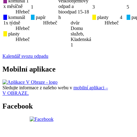
komunál 1
velkoobjemový
x měsíčně
odpad a
1
3
5
Hřebeč
bioodpad 15-18
komunál
papír
h
plasty
4
pap
1x týdně
Hřebeč
dvůr
Hřebeč
Hřebeč
Domu
plasty
služeb,
Hřebeč
Kladenská
1
Kalendář svozu odpadu
Mobilní aplikace
Sledujte informace z našeho webu v
mobilní aplikaci –
V OBRAZE.
Facebook