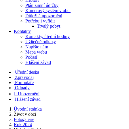
Hřbitov
Plán zimní údržby
Kamerový systém v obci
Důležitá upozornění
Potřebuji vyřídit
Trvalý pobyt
Kontakty
Kontakty, úřední hodiny
Užitečné odkazy
Napište nám
Mapa webu
Počasí
Hlášení závad
Úřední deska
Zpravodaj
Formuláře
Odpady

Upozornění
Hlášení závad
Úvodní stránka
Život v obci
Fotogalerie
Rok 2024