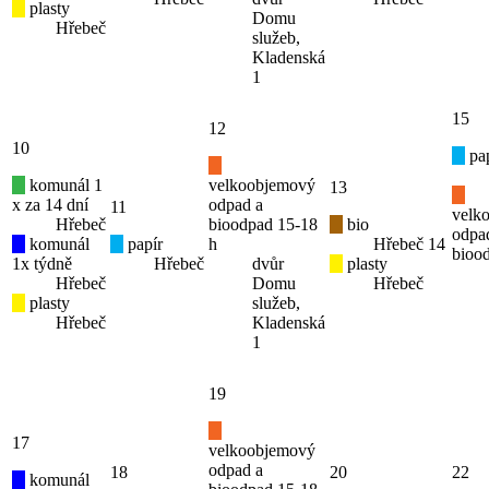
plasty
Domu
Hřebeč
služeb,
Kladenská
1
15
12
10
pap
komunál 1
velkoobjemový
13
x za 14 dní
odpad a
11
velk
Hřebeč
bioodpad 15-18
bio
odpa
komunál
papír
h
Hřebeč
14
bioo
1x týdně
Hřebeč
dvůr
plasty
Hřebeč
Domu
Hřebeč
plasty
služeb,
Hřebeč
Kladenská
1
19
17
velkoobjemový
odpad a
18
20
22
komunál