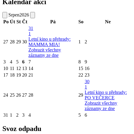
Kalendář akcí
Srpen
2026
Po
Út
St
Čt
Pá
So
Ne
31
1
Letní kino u přehrady:
27
28
29
30
1
2
MAMMA MIA!
Zobrazit všechny
záznamy ze dne
3
4
5
6
7
8
9
10
11
12
13
14
15
16
17
18
19
20
21
22
23
30
1
Letní kino u přehrady:
24
25
26
27
28
29
PO VEČERCE
Zobrazit všechny
záznamy ze dne
31
1
2
3
4
5
6
Svoz odpadu