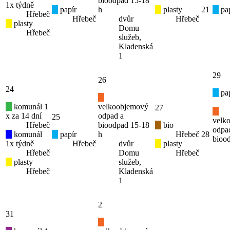
bioodpad 15-18
1x týdně
papír
h
plasty
21
pap
Hřebeč
Hřebeč
dvůr
Hřebeč
plasty
Domu
Hřebeč
služeb,
Kladenská
1
29
26
24
pap
komunál 1
velkoobjemový
27
x za 14 dní
odpad a
25
velk
Hřebeč
bioodpad 15-18
bio
odpa
komunál
papír
h
Hřebeč
28
bioo
1x týdně
Hřebeč
dvůr
plasty
Hřebeč
Domu
Hřebeč
plasty
služeb,
Hřebeč
Kladenská
1
2
31