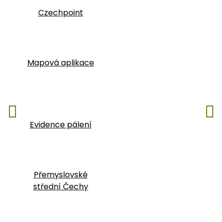
Czechpoint
Mapová aplikace
Evidence pálení
Následující
P
Přemyslovské
střední Čechy