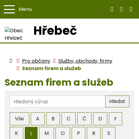
Menu
Hřebeč
Úvodní stránka
Pro občany
Služby, obchody, firmy
Seznam firem a služeb
Seznam firem a služeb
Název
Hledat
Vše
A
B
C
Č
D
F
K
L
M
O
P
R
S