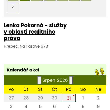
Z
Lenka Pokorná - služby
v oblasti realitního
práva
Hřebeč, Na Tasově 678
Kalendář akcí
Srpen
2026
Po
Út
St
Čt
Pá
So
Ne
27
28
29
30
1
2
31
3
4
5
6
7
8
9