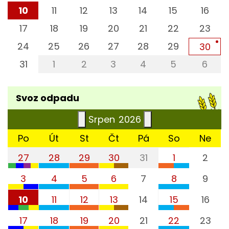
10
11
12
13
14
15
16
17
18
19
20
21
22
23
24
25
26
27
28
29
30
31
1
2
3
4
5
6
Svoz odpadu
Srpen
2026
Po
Út
St
Čt
Pá
So
Ne
27
28
29
30
31
1
2
komunál 1 x měsíčně
papír
velkoobjemový odpad a bioodp
bio
papír
3
4
5
6
7
8
9
Hřebeč
Hřebeč
dvůr Domu služeb, Kladenská 1
Hřebeč
Hřebeč
komunál 1x týdně
papír
velkoobjemový odpad a bioodp
plasty
papír
10
11
12
13
14
15
16
komunál 1 x za 14 dní
plasty
velkoobjemo
Hřebeč
Hřebeč
dvůr Domu služeb, Kladenská 1
Hřebeč
Hřebeč
komunál 1 x za 14 dní
papír
velkoobjemový odpad a bioodp
bio
papír
Hřebeč
Hřebeč
dvůr Domu služ
17
18
19
20
21
22
23
plasty