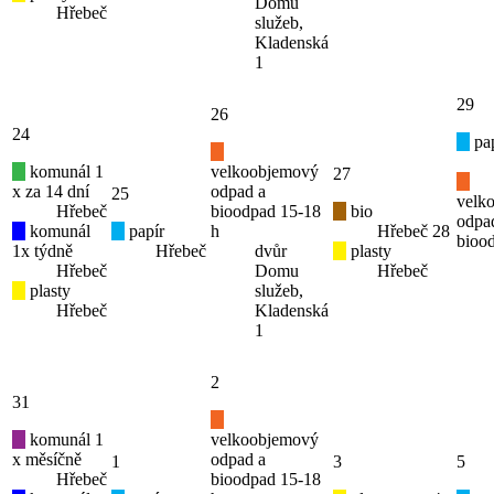
Domu
Hřebeč
služeb,
Kladenská
1
29
26
24
pap
komunál 1
velkoobjemový
27
x za 14 dní
odpad a
25
velk
Hřebeč
bioodpad 15-18
bio
odpa
komunál
papír
h
Hřebeč
28
bioo
1x týdně
Hřebeč
dvůr
plasty
Hřebeč
Domu
Hřebeč
plasty
služeb,
Hřebeč
Kladenská
1
2
31
komunál 1
velkoobjemový
x měsíčně
odpad a
1
3
5
Hřebeč
bioodpad 15-18