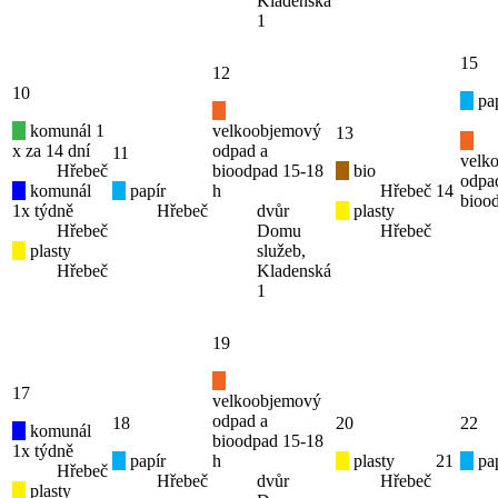
Kladenská
1
15
12
10
pap
komunál 1
velkoobjemový
13
x za 14 dní
odpad a
11
velk
Hřebeč
bioodpad 15-18
bio
odpa
komunál
papír
h
Hřebeč
14
bioo
1x týdně
Hřebeč
dvůr
plasty
Hřebeč
Domu
Hřebeč
plasty
služeb,
Hřebeč
Kladenská
1
19
17
velkoobjemový
odpad a
18
20
22
komunál
bioodpad 15-18
1x týdně
papír
h
plasty
21
pap
Hřebeč
Hřebeč
dvůr
Hřebeč
plasty