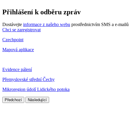
Přihlášení k odběru zpráv
Dostávejte
informace z našeho webu
prostřednictvím SMS a e-mailů
Chci se zaregistrovat
Czechpoint
Mapová aplikace
Evidence pálení
Přemyslovské střední Čechy
Mikroregion údolí Lidického potoka
Předchozí
Následující