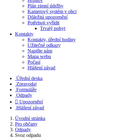
Hřbitov
Plán zimní údržby
Kamerový systém v obci
Důležitá upozornění
Potřebuji vyřídit
Trvalý pobyt
Kontakty
Kontakty, úřední hodiny
Užitečné odkazy
Napište nám
Mapa webu
Počasí
Hlášení závad
Úřední deska
Zpravodaj
Formuláře
Odpady

Upozornění
Hlášení závad
Úvodní stránka
Pro občany
Odpady
Svoz odpadu