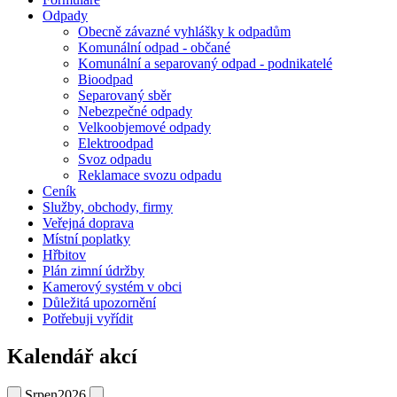
Odpady
Obecně závazné vyhlášky k odpadům
Komunální odpad - občané
Komunální a separovaný odpad - podnikatelé
Bioodpad
Separovaný sběr
Nebezpečné odpady
Velkoobjemové odpady
Elektroodpad
Svoz odpadu
Reklamace svozu odpadu
Ceník
Služby, obchody, firmy
Veřejná doprava
Místní poplatky
Hřbitov
Plán zimní údržby
Kamerový systém v obci
Důležitá upozornění
Potřebuji vyřídit
Kalendář akcí
Srpen
2026