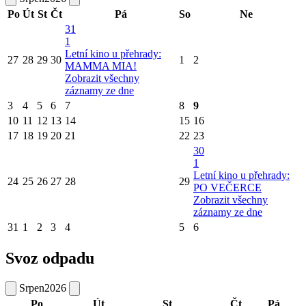
Po
Út
St
Čt
Pá
So
Ne
31
1
Letní kino u přehrady:
27
28
29
30
1
2
MAMMA MIA!
Zobrazit všechny
záznamy ze dne
3
4
5
6
7
8
9
10
11
12
13
14
15
16
17
18
19
20
21
22
23
30
1
Letní kino u přehrady:
24
25
26
27
28
29
PO VEČERCE
Zobrazit všechny
záznamy ze dne
31
1
2
3
4
5
6
Svoz odpadu
Srpen
2026
Po
Út
St
Čt
Pá