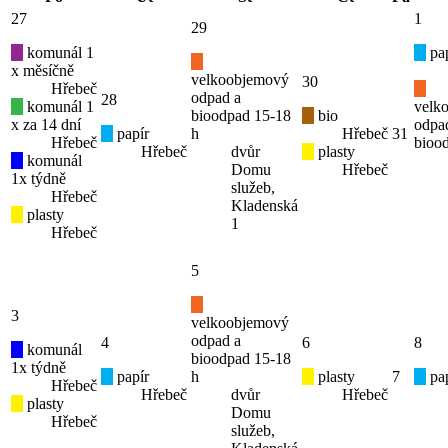
27
1
29
komunál 1
pap
x měsíčně
velkoobjemový
30
Hřebeč
odpad a
28
komunál 1
velk
bioodpad 15-18
bio
x za 14 dní
odpa
papír
h
Hřebeč
31
Hřebeč
bioo
Hřebeč
dvůr
plasty
komunál
Domu
Hřebeč
1x týdně
služeb,
Hřebeč
Kladenská
plasty
1
Hřebeč
5
3
velkoobjemový
odpad a
4
6
8
komunál
bioodpad 15-18
1x týdně
papír
h
plasty
7
pap
Hřebeč
Hřebeč
dvůr
Hřebeč
plasty
Domu
Hřebeč
služeb,