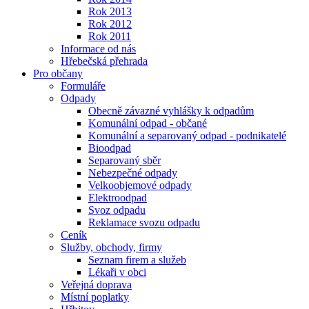
Rok 2013
Rok 2012
Rok 2011
Informace od nás
Hřebečská přehrada
Pro občany
Formuláře
Odpady
Obecně závazné vyhlášky k odpadům
Komunální odpad - občané
Komunální a separovaný odpad - podnikatelé
Bioodpad
Separovaný sběr
Nebezpečné odpady
Velkoobjemové odpady
Elektroodpad
Svoz odpadu
Reklamace svozu odpadu
Ceník
Služby, obchody, firmy
Seznam firem a služeb
Lékaři v obci
Veřejná doprava
Místní poplatky