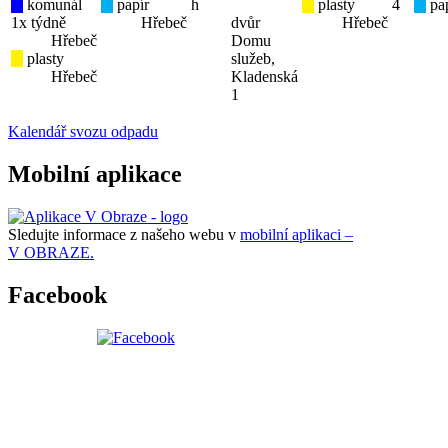
komunál
papír
h
plasty
4
pap
1x týdně
Hřebeč
dvůr
Hřebeč
Hřebeč
Domu
plasty
služeb,
Hřebeč
Kladenská
1
Kalendář svozu odpadu
Mobilní aplikace
Sledujte informace z našeho webu v
mobilní aplikaci –
V OBRAZE.
Facebook