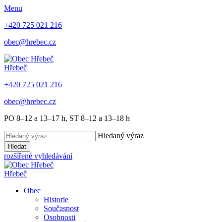
Menu
+420 725 021 216
obec@hrebec.cz
Hřebeč
+420 725 021 216
obec@hrebec.cz
PO 8–12 a 13–17 h, ST 8–12 a 13–18 h
Hledaný výraz
Hledat
rozšířené vyhledávání
Hřebeč
Obec
Historie
Současnost
Osobnosti