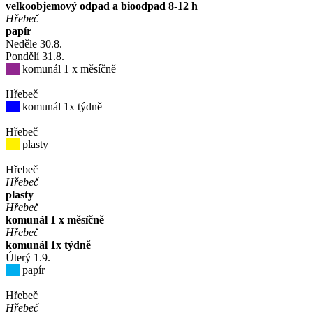
velkoobjemový odpad a bioodpad 8-12 h
Hřebeč
papír
Neděle
30
.8.
Pondělí
31
.8.
komunál 1 x měsíčně
Hřebeč
komunál 1x týdně
Hřebeč
plasty
Hřebeč
Hřebeč
plasty
Hřebeč
komunál 1 x měsíčně
Hřebeč
komunál 1x týdně
Úterý
1
.9.
papír
Hřebeč
Hřebeč