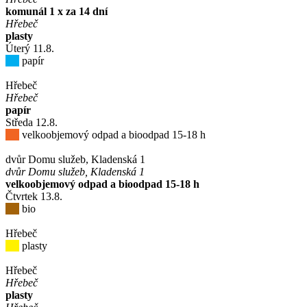
komunál 1 x za 14 dní
Hřebeč
plasty
Úterý
11
.8.
papír
Hřebeč
Hřebeč
papír
Středa
12
.8.
velkoobjemový odpad a bioodpad 15-18 h
dvůr Domu služeb, Kladenská 1
dvůr Domu služeb, Kladenská 1
velkoobjemový odpad a bioodpad 15-18 h
Čtvrtek
13
.8.
bio
Hřebeč
plasty
Hřebeč
Hřebeč
plasty