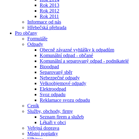
Rok 2013
Rok 2012
Rok 2011
Informace od nás
Hřebečská přehrada
Pro občany
Formuláře
Odpady
Obecně závazné vyhlášky k odpadům
Komunální odpad - občané
Komunální a separovaný odpad - podnikatelé
Bioodpad
Separovaný sběr
Nebezpečné odpady
Velkoobjemové odpady
Elektroodpad
Svoz odpadu
Reklamace svozu odpadu
Ceník
Služby, obchody, firmy
Seznam firem a služeb
Lékaři v obci
Veřejná doprava
Místní poplatky