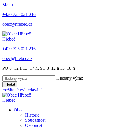
Menu
+420 725 021 216
obec@hrebec.cz
Hřebeč
+420 725 021 216
obec@hrebec.cz
PO 8–12 a 13–17 h, ST 8–12 a 13–18 h
Hledaný výraz
Hledat
rozšířené vyhledávání
Hřebeč
Obec
Historie
Současnost
Osobnosti