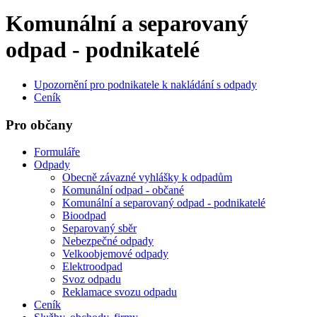
Komunální a separovaný
odpad - podnikatelé
Upozornění pro podnikatele k nakládání s odpady
Ceník
Pro občany
Formuláře
Odpady
Obecně závazné vyhlášky k odpadům
Komunální odpad - občané
Komunální a separovaný odpad - podnikatelé
Bioodpad
Separovaný sběr
Nebezpečné odpady
Velkoobjemové odpady
Elektroodpad
Svoz odpadu
Reklamace svozu odpadu
Ceník