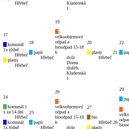
Hřebeč
Kladenská
1
19
17
velkoobjemový
odpad a
18
20
22
komunál
bioodpad 15-18
1x týdně
papír
h
plasty
21
pap
Hřebeč
Hřebeč
dvůr
Hřebeč
plasty
Domu
Hřebeč
služeb,
Kladenská
1
29
26
24
pap
komunál 1
velkoobjemový
27
x za 14 dní
odpad a
25
velk
Hřebeč
bioodpad 15-18
bio
odpa
komunál
papír
h
Hřebeč
28
bioo
1x týdně
Hřebeč
dvůr
plasty