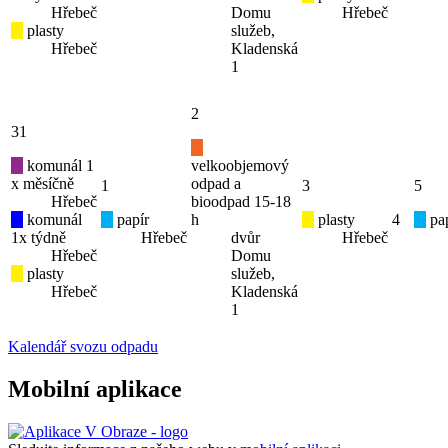
Hřebeč
Domu
Hřebeč
plasty
služeb,
Hřebeč
Kladenská
1
2
31
komunál 1
velkoobjemový
x měsíčně
odpad a
1
3
5
Hřebeč
bioodpad 15-18
komunál
papír
h
plasty
4
pap
1x týdně
Hřebeč
dvůr
Hřebeč
Hřebeč
Domu
plasty
služeb,
Hřebeč
Kladenská
1
Kalendář svozu odpadu
Mobilní aplikace