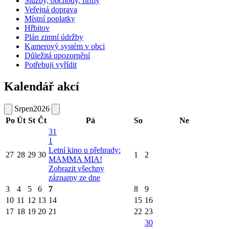
Služby, obchody, firmy
Veřejná doprava
Místní poplatky
Hřbitov
Plán zimní údržby
Kamerový systém v obci
Důležitá upozornění
Potřebuji vyřídit
Kalendář akcí
Srpen
2026
Po
Út
St
Čt
Pá
So
Ne
31
1
Letní kino u přehrady:
27
28
29
30
1
2
MAMMA MIA!
Zobrazit všechny
záznamy ze dne
3
4
5
6
7
8
9
10
11
12
13
14
15
16
17
18
19
20
21
22
23
30