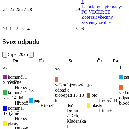
1
Letní kino u přehrady:
24
25
26
27
28
29
PO VEČERCE
Zobrazit všechny
záznamy ze dne
31
1
2
3
4
5
6
Svoz odpadu
Srpen
2026
Po
Út
St
Čt
Pá
27
1
29
komunál 1
pap
x měsíčně
velkoobjemový
30
Hřebeč
odpad a
28
komunál 1
velk
bioodpad 15-18
bio
x za 14 dní
odpa
papír
h
Hřebeč
31
Hřebeč
bioo
Hřebeč
dvůr
plasty
komunál
Domu
Hřebeč
1x týdně
služeb,
Hřebeč
Kladenská
plasty
1
Hřebeč