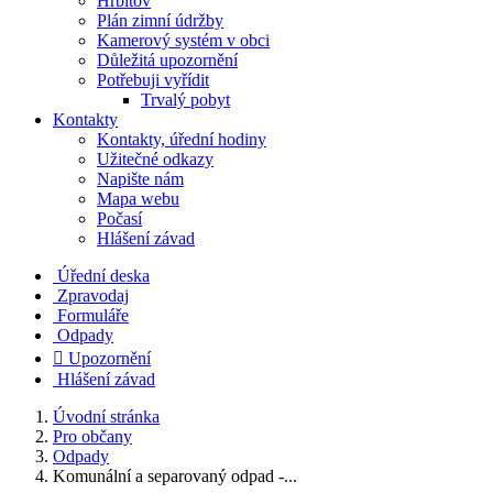
Hřbitov
Plán zimní údržby
Kamerový systém v obci
Důležitá upozornění
Potřebuji vyřídit
Trvalý pobyt
Kontakty
Kontakty, úřední hodiny
Užitečné odkazy
Napište nám
Mapa webu
Počasí
Hlášení závad
Úřední deska
Zpravodaj
Formuláře
Odpady

Upozornění
Hlášení závad
Úvodní stránka
Pro občany
Odpady
Komunální a separovaný odpad -...