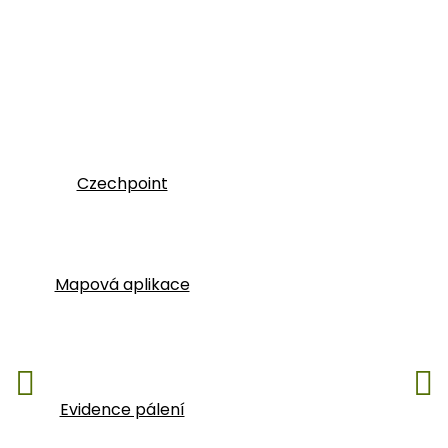
Czechpoint
Mapová aplikace
Evidence pálení
Následující
P